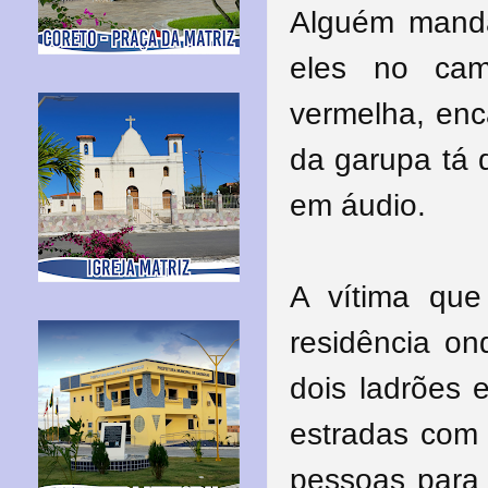
Alguém manda
eles no ca
vermelha, en
da garupa tá 
em áudio.
A vítima qu
residência o
dois ladrões 
estradas com
pessoas para