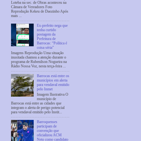
Loteba na sec. de Obras aconteceu na
Câmara de Vereadores Foto
Reprodução Kekeu de Daozinho Após
mais ...
Ex-prefeito nega que
tenha curtido
postagem da
Prefeitura de
Barrocas: “Política é
coisa séria”
Imagens Reprodução Uma situação
inusitada chamou a atenção durante o
programa de Rubenilson Nogueira na
Rádio Nossa Voz, nesta terça-feira ...
Barrocas está entre os
municípios em alerta
para vendaval emitido
pelo Inmet
Imagem Ilustrativa O
município de
Barrocas está entre as cidades que
integram o alerta de perigo potencial
para vendaval emitido pelo Instit...
Barroquenses
participam de
convenção que
oficializou ACM
Neto como candidato