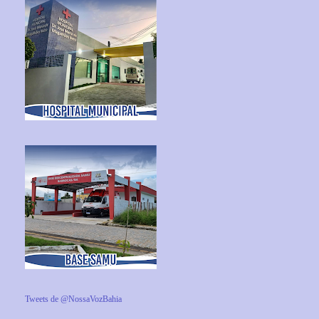
Tweets de @NossaVozBahia