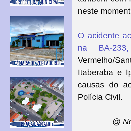
neste momento
O acidente ac
na BA-233,
Vermelho/Sa
Itaberaba e I
causas do ac
Polícia Civil.
@ No