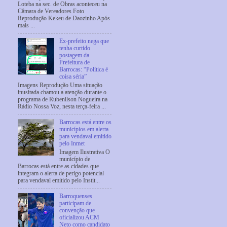
Loteba na sec. de Obras aconteceu na
Câmara de Vereadores Foto
Reprodução Kekeu de Daozinho Após
mais ...
Ex-prefeito nega que
tenha curtido
postagem da
Prefeitura de
Barrocas: “Política é
coisa séria”
Imagens Reprodução Uma situação
inusitada chamou a atenção durante o
programa de Rubenilson Nogueira na
Rádio Nossa Voz, nesta terça-feira ...
Barrocas está entre os
municípios em alerta
para vendaval emitido
pelo Inmet
Imagem Ilustrativa O
município de
Barrocas está entre as cidades que
integram o alerta de perigo potencial
para vendaval emitido pelo Instit...
Barroquenses
participam de
convenção que
oficializou ACM
Neto como candidato