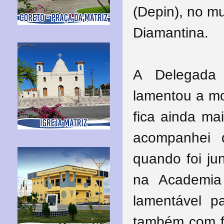
(Depin), no m
Diamantina.
A Delegada 
lamentou a mo
fica ainda ma
acompanhei 
quando foi ju
na Academia
lamentável p
também com fu