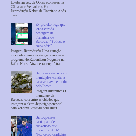
Loteba na sec. de Obras aconteceu na
Câmara de Vereadores Foto
Reprodução Kekeu de Daozinho Após
mais ...
Ex-prefeito nega que
tenha curtido
postagem da
Prefeitura de
Barrocas: “Política é
coisa séria”
Imagens Reprodução Uma situação
inusitada chamou a atenção durante o
programa de Rubenilson Nogueira na
Rádio Nossa Voz, nesta terça-feira ...
Barrocas está entre os
municípios em alerta
para vendaval emitido
pelo Inmet
Imagem Ilustrativa O
município de
Barrocas está entre as cidades que
integram o alerta de perigo potencial
para vendaval emitido pelo Instit...
Barroquenses
participam de
convenção que
oficializou ACM
Neto como candidato