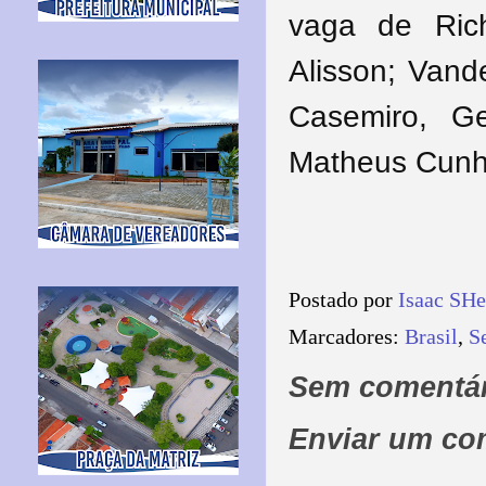
vaga de Rich
Alisson; Vand
Casemiro, G
Matheus Cunha
Postado por
Isaac SH
Marcadores:
Brasil
,
S
Sem comentár
Enviar um co