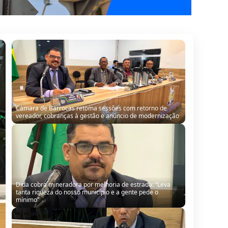
Câmara de Barrocas retoma sessões com retorno de
vereador, cobranças à gestão e anúncio de modernização
Dida cobra mineradora por melhoria de estrada: “Leva
tanta riqueza do nosso município e a gente pede o
mínimo”