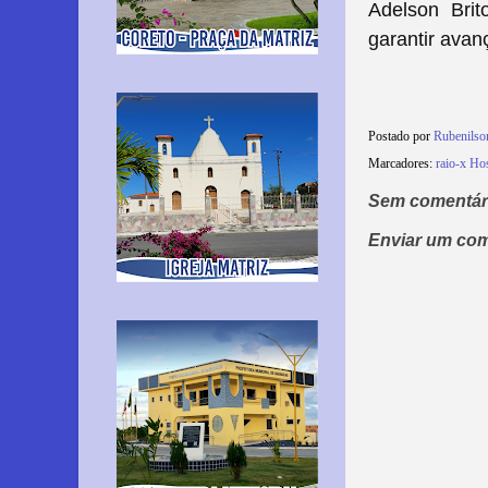
Adelson Brit
garantir avan
Postado por
Rubenilso
Marcadores:
raio-x Ho
Sem comentár
Enviar um com