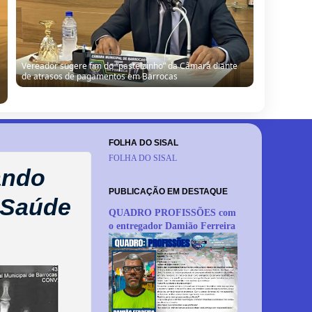
Vereador sugere fim do “pastelzinho” da Câmara diante
de atrasos de pagamentos em Barrocas
FOLHA DO SISAL
FOLHA DO SISAL
nando
PUBLICAÇÃO EM DESTAQUE
e Saúde
QUADRO PROFISSÕES com
o entregador Damião Ferreira