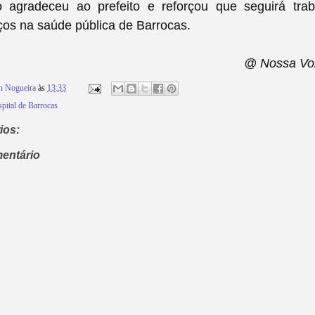
o agradeceu ao prefeito e reforçou que seguirá tra
ços na saúde pública de Barrocas.
@ Nossa Vo
n Nogueira
às
13:33
spital de Barrocas
ios:
entário