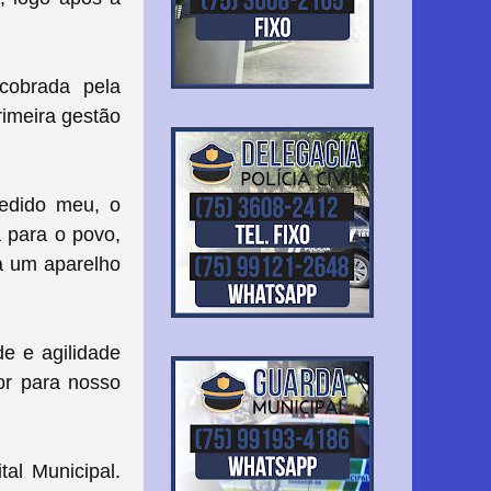
cobrada pela
rimeira gestão
pedido meu, o
a para o povo,
a um aparelho
e e agilidade
or para nosso
al Municipal.