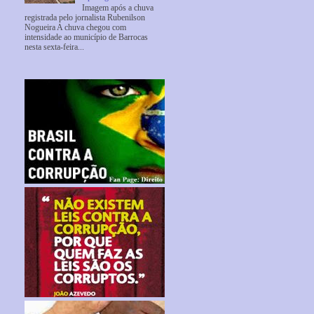
Imagem após a chuva
registrada pelo jornalista Rubenilson
Nogueira A chuva chegou com
intensidade ao município de Barrocas
nesta sexta-feira...