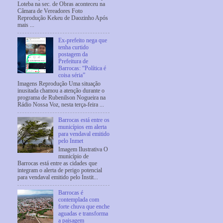
Loteba na sec. de Obras aconteceu na
Câmara de Vereadores Foto
Reprodução Kekeu de Daozinho Após
mais ...
Ex-prefeito nega que
tenha curtido
postagem da
Prefeitura de
Barrocas: “Política é
coisa séria”
Imagens Reprodução Uma situação
inusitada chamou a atenção durante o
programa de Rubenilson Nogueira na
Rádio Nossa Voz, nesta terça-feira ...
Barrocas está entre os
municípios em alerta
para vendaval emitido
pelo Inmet
Imagem Ilustrativa O
município de
Barrocas está entre as cidades que
integram o alerta de perigo potencial
para vendaval emitido pelo Instit...
Barrocas é
contemplada com
forte chuva que enche
aguadas e transforma
a paisagem