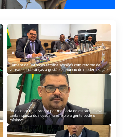
Câmara de Barrocas retoma sessões com retorno de
vereador, cobranças à gestão e anúncio de modernização
Dida cobra mineradora por melhoria de estrada: “Leva
tanta riqueza do nosso município e a gente pede o
mínimo”