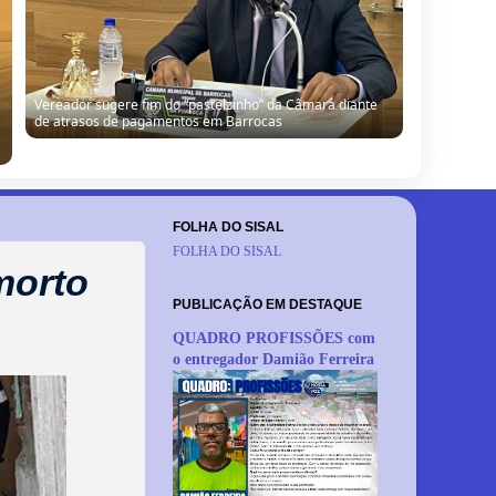
Vereador sugere fim do “pastelzinho” da Câmara diante
de atrasos de pagamentos em Barrocas
FOLHA DO SISAL
FOLHA DO SISAL
morto
PUBLICAÇÃO EM DESTAQUE
QUADRO PROFISSÕES com
o entregador Damião Ferreira