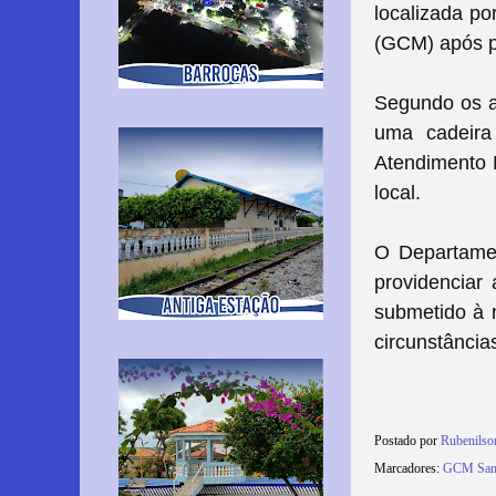
localizada po
(GCM) após pe
Segundo os a
uma cadeira
Atendimento 
local.
O Departamen
providenciar
submetido à n
circunstância
Postado por
Rubenils
Marcadores:
GCM Sant