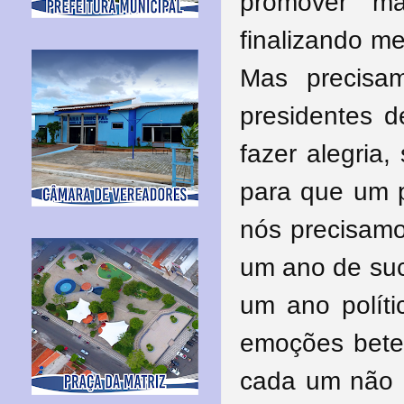
promover m
finalizando m
Mas precisa
presidentes d
fazer alegria,
para que um p
nós precisamo
um ano de suc
um ano polít
emoções betem
cada um não d