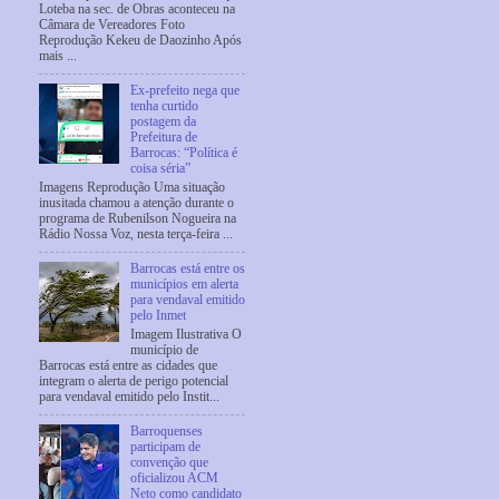
Loteba na sec. de Obras aconteceu na
Câmara de Vereadores Foto
Reprodução Kekeu de Daozinho Após
mais ...
Ex-prefeito nega que
tenha curtido
postagem da
Prefeitura de
Barrocas: “Política é
coisa séria”
Imagens Reprodução Uma situação
inusitada chamou a atenção durante o
programa de Rubenilson Nogueira na
Rádio Nossa Voz, nesta terça-feira ...
Barrocas está entre os
municípios em alerta
para vendaval emitido
pelo Inmet
Imagem Ilustrativa O
município de
Barrocas está entre as cidades que
integram o alerta de perigo potencial
para vendaval emitido pelo Instit...
Barroquenses
participam de
convenção que
oficializou ACM
Neto como candidato