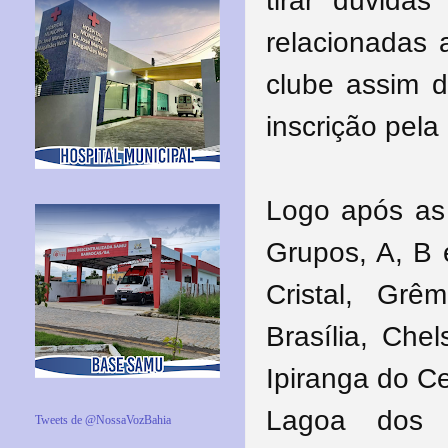
tirar dúvidas
relacionadas a
clube assim 
inscrição pela
Logo após as 
Grupos, A, B 
Cristal, Gr
Brasília, Ch
Ipiranga do C
Lagoa dos 
Tweets de @NossaVozBahia