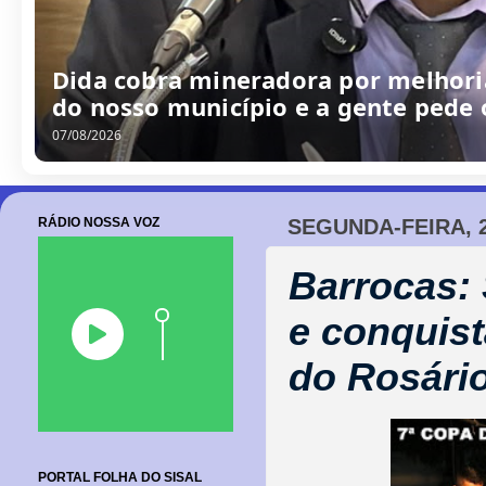
/
0
8
/
2
0
2
6
RÁDIO NOSSA VOZ
SEGUNDA-FEIRA, 2
Barrocas:
e conquist
do Rosári
PORTAL FOLHA DO SISAL