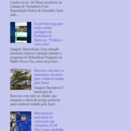
Loteba na sec. de Obras aconteceu na
Câmara de Vereadores Foto
Reprodução Kekeu de Daozinho Após
mais ...
Ex-prefeito nega que
tenha curtido
postagem da
Prefeitura de
Barrocas: “Política é
coisa séria”
Imagens Reprodução Uma situação
inusitada chamou a atenção durante o
programa de Rubenilson Nogueira na
Rádio Nossa Voz, nesta terça-feira ...
Barrocas está entre os
municípios em alerta
para vendaval emitido
pelo Inmet
Imagem Ilustrativa O
município de
Barrocas está entre as cidades que
integram o alerta de perigo potencial
para vendaval emitido pelo Instit...
Barroquenses
participam de
convenção que
oficializou ACM
Neto como candidato