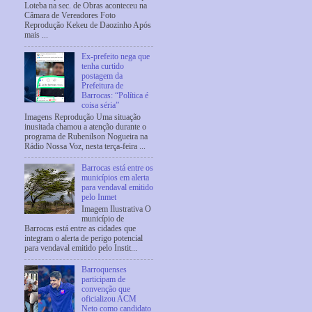
Loteba na sec. de Obras aconteceu na
Câmara de Vereadores Foto
Reprodução Kekeu de Daozinho Após
mais ...
Ex-prefeito nega que
tenha curtido
postagem da
Prefeitura de
Barrocas: “Política é
coisa séria”
Imagens Reprodução Uma situação
inusitada chamou a atenção durante o
programa de Rubenilson Nogueira na
Rádio Nossa Voz, nesta terça-feira ...
Barrocas está entre os
municípios em alerta
para vendaval emitido
pelo Inmet
Imagem Ilustrativa O
município de
Barrocas está entre as cidades que
integram o alerta de perigo potencial
para vendaval emitido pelo Instit...
Barroquenses
participam de
convenção que
oficializou ACM
Neto como candidato