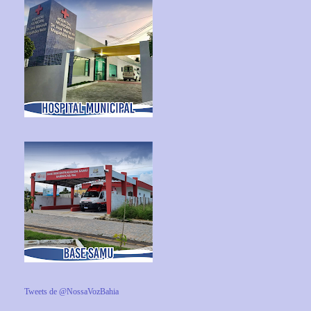
Tweets de @NossaVozBahia