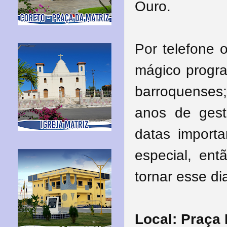
Ouro.
Por telefone 
mágico progr
barroquense
anos de gest
datas import
especial, en
tornar esse di
Local: Praça 