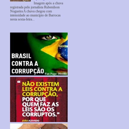
Imagem após a chuva
registrada pelo jornalista Rubenilson
Nogueira A chuva chegou com
intensidade ao município de Barrocas
nesta sexta-feira...