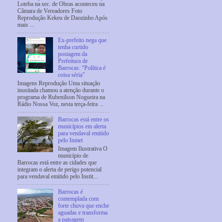
Loteba na sec. de Obras aconteceu na
Câmara de Vereadores Foto
Reprodução Kekeu de Daozinho Após
mais ...
Ex-prefeito nega que
tenha curtido
postagem da
Prefeitura de
Barrocas: “Política é
coisa séria”
Imagens Reprodução Uma situação
inusitada chamou a atenção durante o
programa de Rubenilson Nogueira na
Rádio Nossa Voz, nesta terça-feira ...
Barrocas está entre os
municípios em alerta
para vendaval emitido
pelo Inmet
Imagem Ilustrativa O
município de
Barrocas está entre as cidades que
integram o alerta de perigo potencial
para vendaval emitido pelo Instit...
Barrocas é
contemplada com
forte chuva que enche
aguadas e transforma
a paisagem