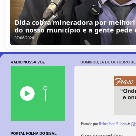
/
0
8
/
2
0
2
6
RÁDIO NOSSA VOZ
DOMINGO, 16 DE OUTUBRO DE
Postado por
Rubenilson Rubem
às
08
PORTAL FOLHA DO SISAL