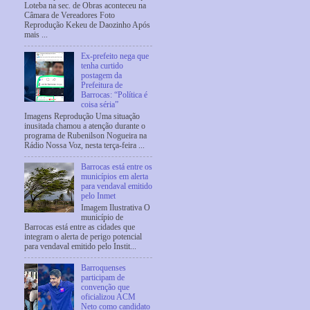
Loteba na sec. de Obras aconteceu na
Câmara de Vereadores Foto
Reprodução Kekeu de Daozinho Após
mais ...
Ex-prefeito nega que
tenha curtido
postagem da
Prefeitura de
Barrocas: “Política é
coisa séria”
Imagens Reprodução Uma situação
inusitada chamou a atenção durante o
programa de Rubenilson Nogueira na
Rádio Nossa Voz, nesta terça-feira ...
Barrocas está entre os
municípios em alerta
para vendaval emitido
pelo Inmet
Imagem Ilustrativa O
município de
Barrocas está entre as cidades que
integram o alerta de perigo potencial
para vendaval emitido pelo Instit...
Barroquenses
participam de
convenção que
oficializou ACM
Neto como candidato