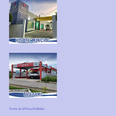
Tweets de @NossaVozBahia