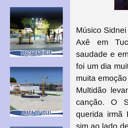
Músico Sidnei
Axê em Tuc
saudade e em
foi um dia mu
muita emoção 
Multidão lev
canção. O 
querida irmã 
sim ao lado d