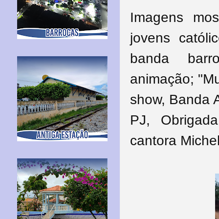
Imagens mos
jovens catól
banda barr
animação;
"Mu
show, Banda 
PJ, Obrigad
cantora Miche