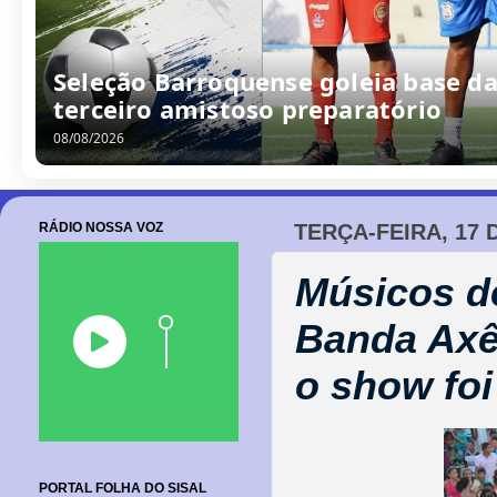
/
0
8
/
2
0
2
6
RÁDIO NOSSA VOZ
TERÇA-FEIRA, 17
Músicos d
Banda Axê
o show foi
PORTAL FOLHA DO SISAL