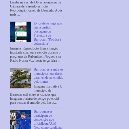
Loteba na sec. de Obras aconteceu na
Câmara de Vereadores Foto
Reprodução Kekeu de Daozinho Após
mais ...
Ex-prefeito nega que
tenha curtido
postagem da
Prefeitura de
Barrocas: “Política é
coisa séria”
Imagens Reprodução Uma situação
inusitada chamou a atenção durante o
programa de Rubenilson Nogueira na
Rádio Nossa Voz, nesta terça-feira ...
Barrocas está entre os
municípios em alerta
para vendaval emitido
pelo Inmet
Imagem Ilustrativa O
município de
Barrocas está entre as cidades que
integram o alerta de perigo potencial
para vendaval emitido pelo Instit...
Barroquenses
participam de
convenção que
oficializou ACM
Neto como candidato