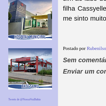
filha Cassyel
me sinto muito
Postado por
Rubenils
Sem comentár
Enviar um co
Tweets de @NossaVozBahia