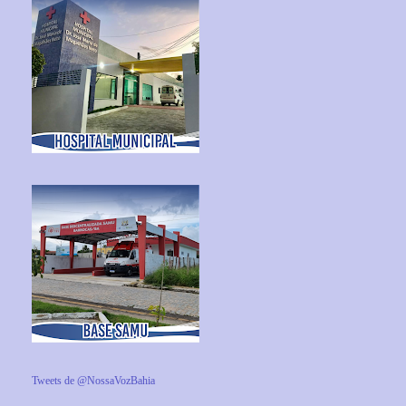
Tweets de @NossaVozBahia