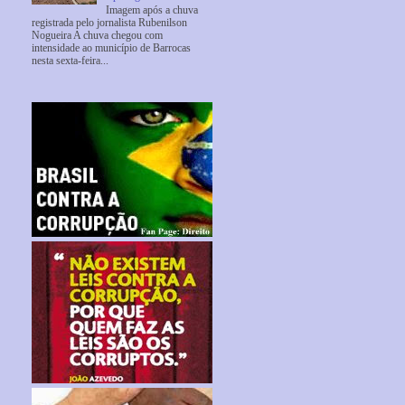
Imagem após a chuva
registrada pelo jornalista Rubenilson
Nogueira A chuva chegou com
intensidade ao município de Barrocas
nesta sexta-feira...