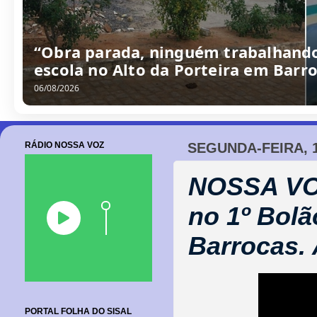
/
0
8
/
2
0
2
6
RÁDIO NOSSA VOZ
SEGUNDA-FEIRA, 
NOSSA VOZ
no 1º Bol
Barrocas. 
PORTAL FOLHA DO SISAL