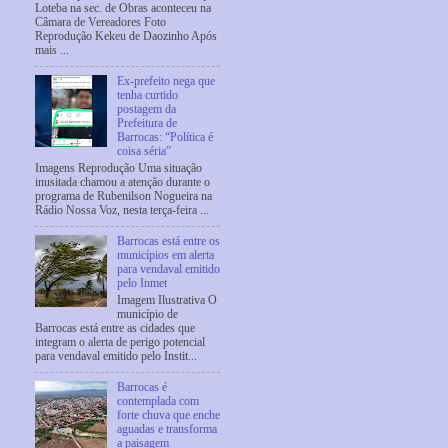
Loteba na sec. de Obras aconteceu na
Câmara de Vereadores Foto
Reprodução Kekeu de Daozinho Após
mais ...
Ex-prefeito nega que
tenha curtido
postagem da
Prefeitura de
Barrocas: “Política é
coisa séria”
Imagens Reprodução Uma situação
inusitada chamou a atenção durante o
programa de Rubenilson Nogueira na
Rádio Nossa Voz, nesta terça-feira ...
Barrocas está entre os
municípios em alerta
para vendaval emitido
pelo Inmet
Imagem Ilustrativa O
município de
Barrocas está entre as cidades que
integram o alerta de perigo potencial
para vendaval emitido pelo Instit...
Barrocas é
contemplada com
forte chuva que enche
aguadas e transforma
a paisagem