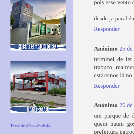
pois esse vento
desde ja parabén
Responder
Anónimo
25 de
terminei de le
trabuco realm
estaremos lá no
Responder
Anónimo
26 de
um parque de d
quem naum gost
Tweets de @NossaVozBahia
prefeitura patro