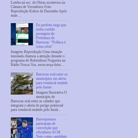
Loteba na sec. de Obras aconteceu na
Câmara de Vereadores Foto
Reprodução Kekeu de Daozinho Após
mais ...
Ex-prefeito nega que
tenha curtido
postagem da
Prefeitura de
Barrocas: “Política é
coisa séria”
Imagens Reprodução Uma situação
inusitada chamou a atenção durante o
programa de Rubenilson Nogueira na
Rádio Nossa Voz, nesta terça-feira ...
Barrocas está entre os
municípios em alerta
para vendaval emitido
pelo Inmet
Imagem Ilustrativa O
município de
Barrocas está entre as cidades que
integram o alerta de perigo potencial
para vendaval emitido pelo Instit...
Barroquenses
participam de
convenção que
oficializou ACM
Neto como candidato