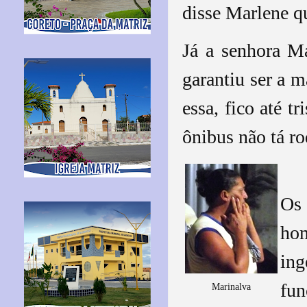
disse Marlene q
Já a senhora M
garantiu ser a m
essa, fico até t
ônibus não tá r
Os
hom
ing
fun
Marinalva