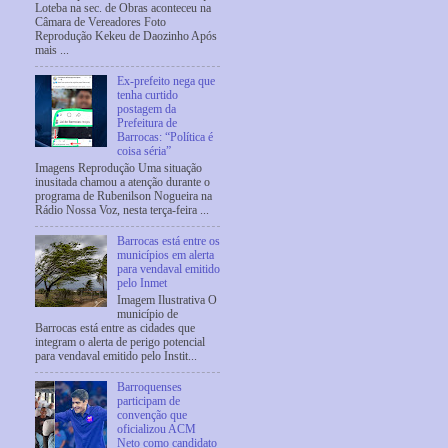
Loteba na sec. de Obras aconteceu na
Câmara de Vereadores Foto
Reprodução Kekeu de Daozinho Após
mais ...
Ex-prefeito nega que
tenha curtido
postagem da
Prefeitura de
Barrocas: “Política é
coisa séria”
Imagens Reprodução Uma situação
inusitada chamou a atenção durante o
programa de Rubenilson Nogueira na
Rádio Nossa Voz, nesta terça-feira ...
Barrocas está entre os
municípios em alerta
para vendaval emitido
pelo Inmet
Imagem Ilustrativa O
município de
Barrocas está entre as cidades que
integram o alerta de perigo potencial
para vendaval emitido pelo Instit...
Barroquenses
participam de
convenção que
oficializou ACM
Neto como candidato