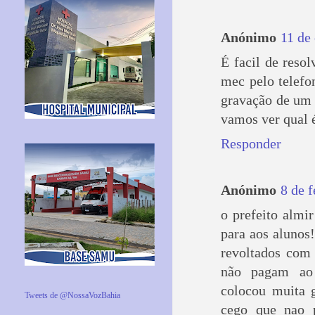
Anónimo
11 de
É facil de reso
mec pelo telefo
gravação de um c
vamos ver qual é
Responder
Anónimo
8 de 
o prefeito almir
para aos alunos
revoltados com 
não pagam ao n
colocou muita g
Tweets de @NossaVozBahia
cego que nao p