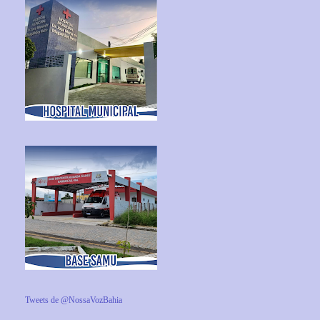
Tweets de @NossaVozBahia