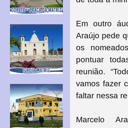
Em outro áu
Araújo pede q
os nomeados
pontuar tod
reunião. “To
vamos fazer c
faltar nessa re
Marcelo Ar