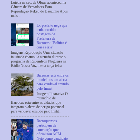
Loteba na sec. de Obras aconteceu na
Câmara de Vereadores Foto
Reprodução Kekeu de Daozinho Após
mais ...
Ex-prefeito nega que
tenha curtido
postagem da
Prefeitura de
Barrocas: “Política é
coisa séria”
Imagens Reprodução Uma situação
inusitada chamou a atenção durante o
programa de Rubenilson Nogueira na
Rádio Nossa Voz, nesta terça-feira ...
Barrocas está entre os
municípios em alerta
para vendaval emitido
pelo Inmet
Imagem Ilustrativa O
município de
Barrocas está entre as cidades que
integram o alerta de perigo potencial
para vendaval emitido pelo Instit...
Barroquenses
participam de
convenção que
oficializou ACM
Neto como candidato