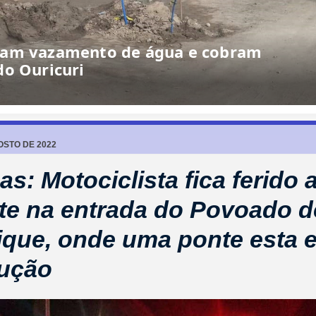
iam vazamento de água e cobram
do Ouricuri
OSTO DE 2022
as: Motociclista fica ferido
te na entrada do Povoado d
que, onde uma ponte esta 
rução