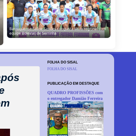
Barroquense Saline Simões conquista título regional com
equipe Boleiras de Serrinha
FOLHA DO SISAL
FOLHA DO SISAL
 após
PUBLICAÇÃO EM DESTAQUE
e
QUADRO PROFISSÕES com
o entregador Damião Ferreira
em