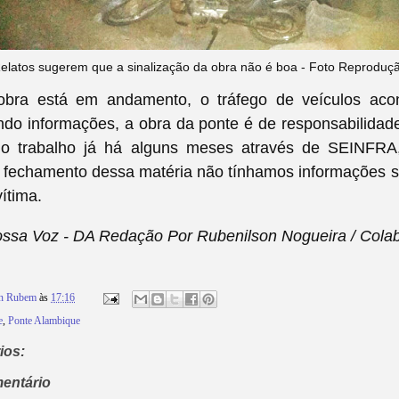
elatos sugerem que a sinalização da obra não é boa - Foto Reproduç
obra está em andamento, o tráfego de veículos aco
do informações, a obra da ponte é de responsabilidade
 o trabalho já há alguns meses através de SEINFRA
 fechamento dessa matéria não tínhamos
informações s
vítima.
ssa Voz - DA Redação Por Rubenilson Nogueira / Cola
on Rubem
às
17:16
e
,
Ponte Alambique
ios:
entário