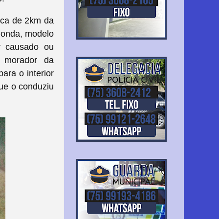
erca de 2km da
Honda, modelo
r causado ou
m morador da
ra o interior
ue o conduziu