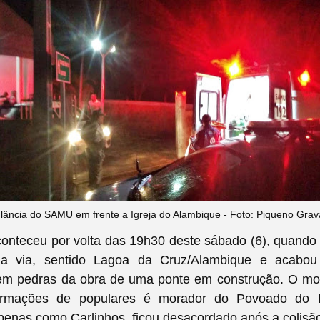
ância do SAMU em frente a Igreja do Alambique - Foto: Piqueno Gra
onteceu por volta das 19h30 deste sábado (6), quando 
la via, sentido Lagoa da Cruz/Alambique e acabou
 em pedras da obra de uma ponte em construção. O moto
ormações de populares é morador do Povoado do R
apenas como Carlinhos, ficou desacordado após a colisã