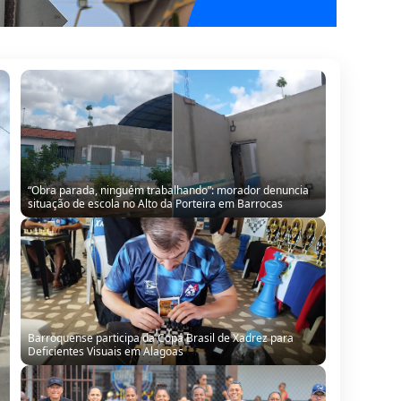
“Obra parada, ninguém trabalhando”: morador denuncia
situação de escola no Alto da Porteira em Barrocas
Barroquense participa da Copa Brasil de Xadrez para
Deficientes Visuais em Alagoas