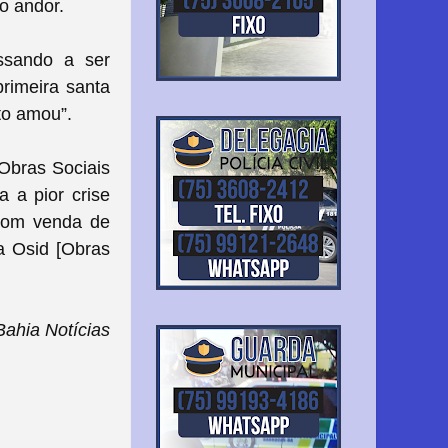
no andor.
ssando a ser
rimeira santa
to amou”.
Obras Sociais
a a pior crise
a com venda de
 a Osid [Obras
ahia Notícias