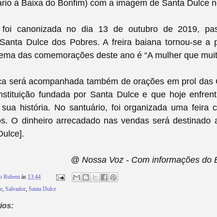
ário à Baixa do Bonfim) com a imagem de Santa Dulce 
 foi canonizada no dia 13 de outubro de 2019, pa
anta Dulce dos Pobres. A freira baiana tornou-se a p
O tema das comemorações deste ano é “A mulher que mui
rgica será acompanhada também de orações em prol das 
nstituição fundada por Santa Dulce e que hoje enfrent
 sua história. No santuário, foi organizada uma feir
sos. O dinheiro arrecadado nas vendas será destinado
Dulce].
@ Nossa Voz - Com informações do B
on Rubem
às
13:44
e
,
Salvador
,
Santa Dulce
ios: