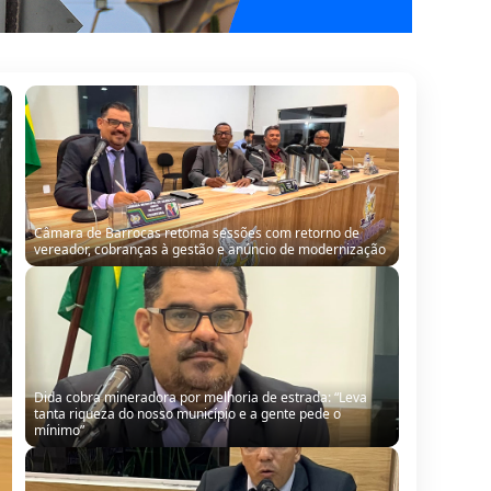
Dida cobra mineradora por melhoria de estrada: “Leva
tanta riqueza do nosso município e a gente pede o
mínimo”
Vereador sugere fim do “pastelzinho” da Câmara diante
de atrasos de pagamentos em Barrocas