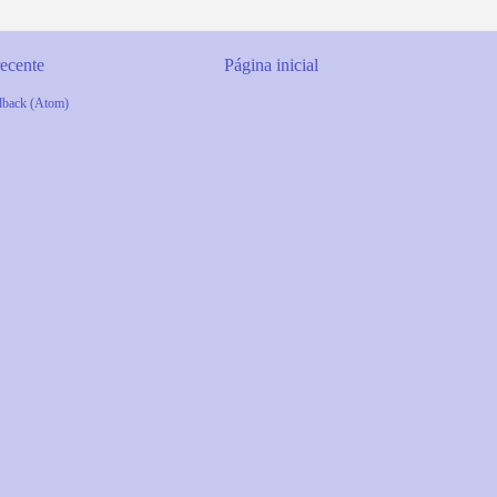
ecente
Página inicial
dback (Atom)