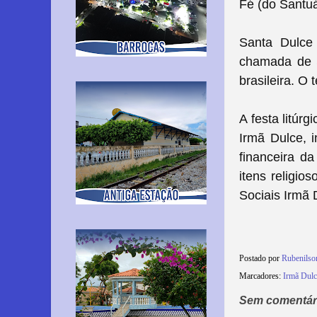
Fé (do Santu
Santa Dulce
chamada de S
brasileira. 
A festa litú
Irmã Dulce, i
financeira da
itens religio
Sociais Irmã 
Postado por
Rubenils
Marcadores:
Irmã Dulc
Sem comentár