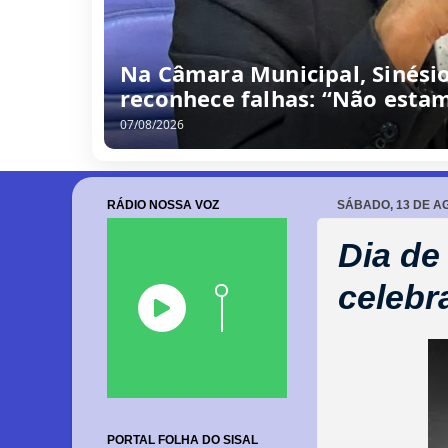
/
0
8
/
2
0
2
6
RÁDIO NOSSA VOZ
SÁBADO, 13 DE A
Dia de
celebr
PORTAL FOLHA DO SISAL