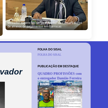
Na Câmara Municipal, Sinésio defende gestão de Almir,
mas reconhece falhas: “Não estamos aqui para cobrir
erro de ninguém”
FOLHA DO SISAL
FOLHA DO SISAL
PUBLICAÇÃO EM DESTAQUE
lvador
QUADRO PROFISSÕES com
o entregador Damião Ferreira