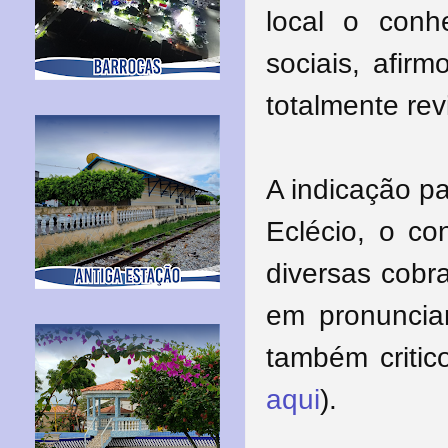
local o conh
sociais, afir
totalmente rev
A indicação pa
Eclécio, o c
diversas cob
em pronuncia
também critic
aqui
).