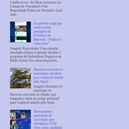
Loteba na sec. de Obras aconteceu na
Câmara de Vereadores Foto
Reprodução Kekeu de Daozinho Após
mais ...
Ex-prefeito nega que
tenha curtido
postagem da
Prefeitura de
Barrocas: “Política é
coisa séria”
Imagens Reprodução Uma situação
inusitada chamou a atenção durante o
programa de Rubenilson Nogueira na
Rádio Nossa Voz, nesta terça-feira ...
Barrocas está entre os
municípios em alerta
para vendaval emitido
pelo Inmet
Imagem Ilustrativa O
município de
Barrocas está entre as cidades que
integram o alerta de perigo potencial
para vendaval emitido pelo Instit...
Barroquenses
participam de
convenção que
oficializou ACM
Neto como candidato