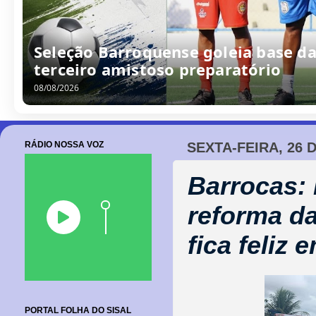
Seleção Barroquense goleia base da
terceiro amistoso preparatório
08/08/2026
RÁDIO NOSSA VOZ
SEXTA-FEIRA, 26 
Barrocas:
reforma da
fica feliz
PORTAL FOLHA DO SISAL