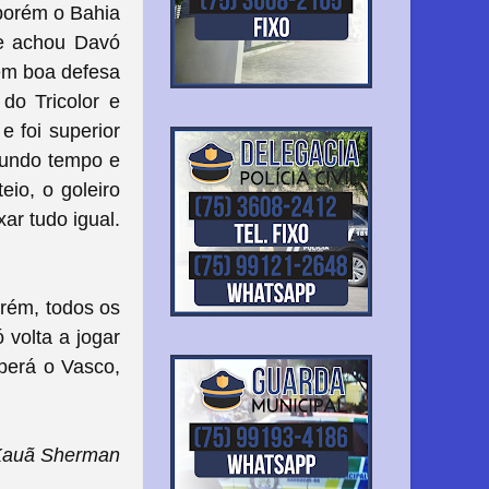
 porém o Bahia
ue achou Davó
 em boa defesa
do Tricolor e
e foi superior
egundo tempo e
io, o goleiro
ar tudo igual.
orém, todos os
 volta a jogar
berá o Vasco,
Kauã Sherman