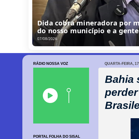
/
0
8
/
2
0
2
6
RÁDIO NOSSA VOZ
QUARTA-FEIRA, 1
Bahia 
perder
Brasil
PORTAL FOLHA DO SISAL