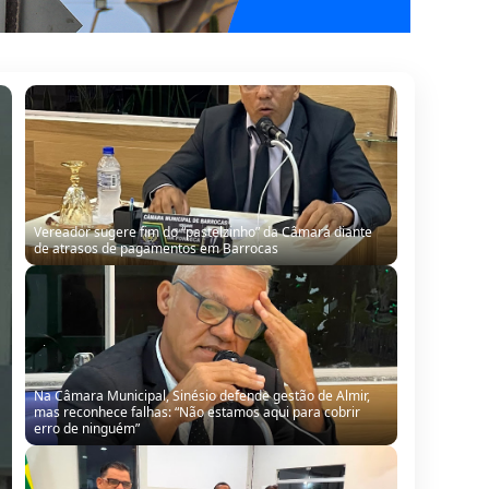
Na Câmara Municipal, Sinésio defende gestão de Almir,
mas reconhece falhas: “Não estamos aqui para cobrir
erro de ninguém”
Câmara de Barrocas retoma sessões com retorno de
vereador, cobranças à gestão e anúncio de modernização