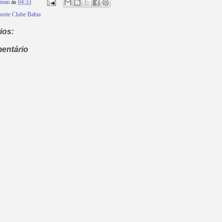
rman
às
04:33
porte Clube Bahia
ios:
entário