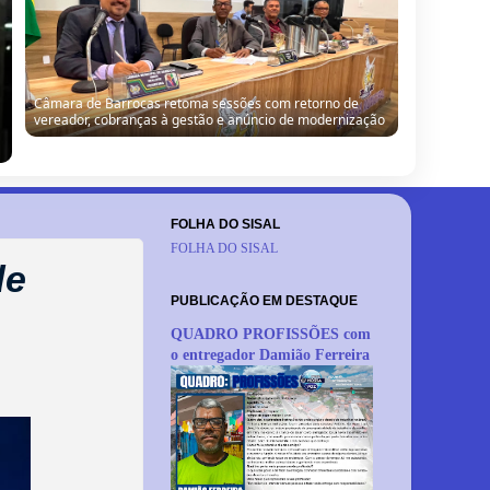
Dida cobra mineradora por melhoria de estrada: “Leva
tanta riqueza do nosso município e a gente pede o
mínimo”
FOLHA DO SISAL
FOLHA DO SISAL
de
PUBLICAÇÃO EM DESTAQUE
QUADRO PROFISSÕES com
o entregador Damião Ferreira