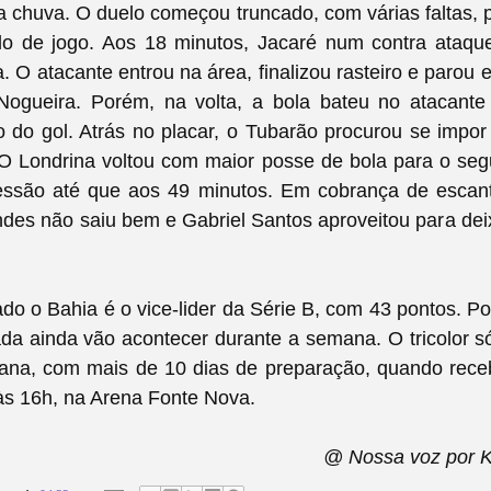
a chuva. O duelo começou truncado, com várias faltas,
lo de jogo. Aos 18 minutos, Jacaré num contra ataq
. O atacante entrou na área, finalizou rasteiro e parou
ogueira. Porém, na volta, a bola bateu no atacante 
 do gol. Atrás no placar, o Tubarão procurou se impor 
. O Londrina voltou com maior posse de bola para o s
essão até que aos 49 minutos. Em cobrança de escante
des não saiu bem e Gabriel Santos aproveitou para deix
do o Bahia é o vice-lider da Série B, com 43 pontos. P
da ainda vão acontecer durante a semana. O tricolor só
ana, com mais de 10 dias de preparação, quando rece
às 16h, na Arena Fonte Nova.
@ Nossa voz por 