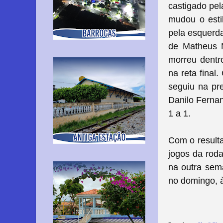
castigado pel
mudou o esti
pela esquerda
de Matheus N
morreu dentro
na reta final
seguiu na pr
Danilo Fernan
1 a 1.
Com o resulta
jogos da roda
na outra sem
no domingo, 