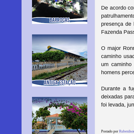
De acordo co
patrulhament
presença de 
Fazenda Passi
O major Ron
caminho usad
um caminho 
homens perce
Durante a fu
deixadas para
foi levada, j
Postado por
Rubenils