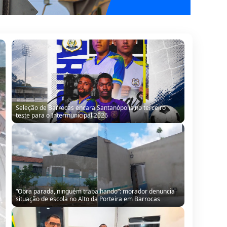
Seleção de Barrocas encara Santanópolis no terceiro
teste para o Intermunicipal 2026
“Obra parada, ninguém trabalhando”: morador denuncia
situação de escola no Alto da Porteira em Barrocas