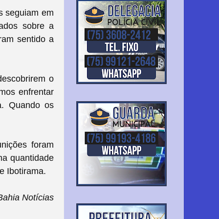
Ms seguiam em
mados sobre a
ram sentido a
descobrirem o
mos enfrentar
a. Quando os
unições foram
uma quantidade
e Ibotirama.
ahia Notícias