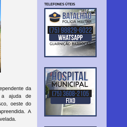
TELEFONES ÚTEIS
dependente da
m a ajuda de
co, oeste do
apreendida. A
evelada.