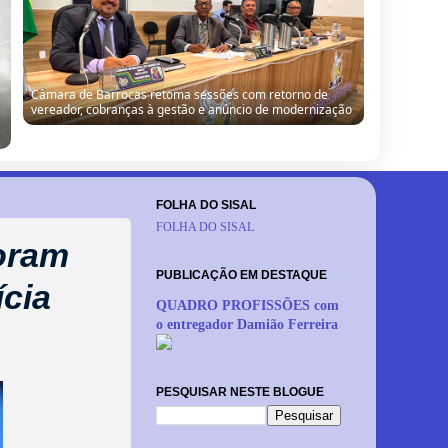
Câmara de Barrocas retoma sessões com retorno de
vereador, cobranças à gestão e anúncio de modernização
FOLHA DO SISAL
FOLHA DO SISAL
oram
PUBLICAÇÃO EM DESTAQUE
ícia
QUADRO PROFISSÕES com
o entregador Damião Ferreira
PESQUISAR NESTE BLOGUE