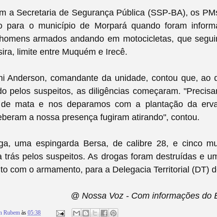
m a Secretaria de Segurança Pública (SSP-BA), os P
o para o município de Morpará quando foram infor
homens armados andando em motocicletas, que segui
ra, limite entre Muquém e Irecê.
ni Anderson,
comandante da unidade,
contou que, ao 
o pelos suspeitos, as diligências começaram. "Precisa
de mata e nos deparamos com a plantação da erv
beram a nossa presença fugiram atirando", contou.
ga, uma espingarda Bersa, de calibre 28, e cinco m
 trás pelos suspeitos. As drogas foram destruídas e 
unto com o armamento, para a Delegacia Territorial (DT) d
@ Nossa Voz - Com informações do B
on Rubem
às
05:38