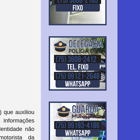
) que auxiliou
s.
Informações
dentidade não
otorista da