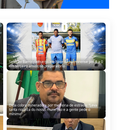
Seleção Barroquense goleia base da Juazeirense por 8 a 0
em terceiro amistoso preparatório
Dida cobra mineradora por melhoria de estrada: “Leva
tanta riqueza do nosso município e a gente pede o
mínimo”