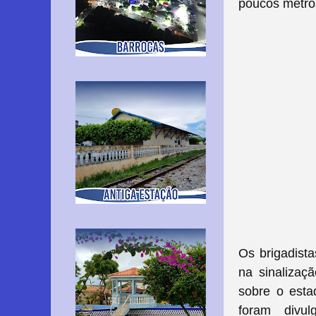
poucos metros
Os brigadista
na sinalizaç
sobre o esta
foram divu