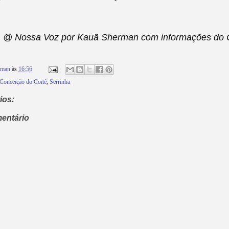
@ Nossa Voz por Kauã Sherman com informações do Ca
rman
às
16:56
Conceição do Coité
,
Serrinha
ios:
entário