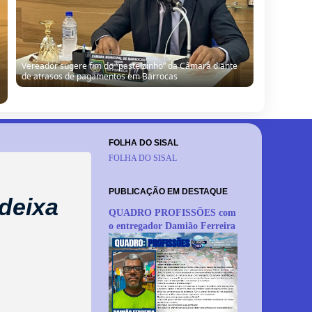
Vereador sugere fim do “pastelzinho” da Câmara diante
de atrasos de pagamentos em Barrocas
FOLHA DO SISAL
FOLHA DO SISAL
PUBLICAÇÃO EM DESTAQUE
deixa
QUADRO PROFISSÕES com
o entregador Damião Ferreira