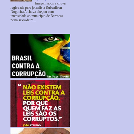
Imagem após a chuva
registrada pelo jornalista Rubenilson
Nogueira A chuva chegou com
intensidade ao município de Barrocas
nesta sexta-feira...