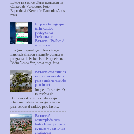
Loteba na sec. de Obras aconteceu na
Câmara de Vereadores Foto
Reprodução Kekeu de Daozinho Após
mais ...
Ex-prefeito nega que
tenha curtido
postagem da
Prefeitura de
Barrocas: “Política é
coisa séria”
Imagens Reprodução Uma situação
inusitada chamou a atenção durante o
programa de Rubenilson Nogueira na
Rádio Nossa Voz, nesta terça-feira ...
Barrocas está entre os
municípios em alerta
para vendaval emitido
pelo Inmet
Imagem Ilustrativa O
município de
Barrocas está entre as cidades que
integram o alerta de perigo potencial
para vendaval emitido pelo Instit...
Barrocas é
contemplada com
forte chuva que enche
aguadas e transforma
a paisagem