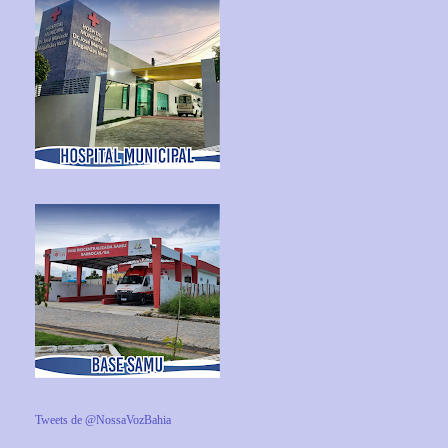
Tweets de @NossaVozBahia