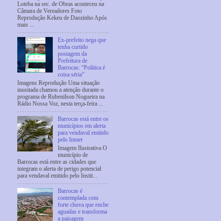
Loteba na sec. de Obras aconteceu na
Câmara de Vereadores Foto
Reprodução Kekeu de Daozinho Após
mais ...
Ex-prefeito nega que
tenha curtido
postagem da
Prefeitura de
Barrocas: “Política é
coisa séria”
Imagens Reprodução Uma situação
inusitada chamou a atenção durante o
programa de Rubenilson Nogueira na
Rádio Nossa Voz, nesta terça-feira ...
Barrocas está entre os
municípios em alerta
para vendaval emitido
pelo Inmet
Imagem Ilustrativa O
município de
Barrocas está entre as cidades que
integram o alerta de perigo potencial
para vendaval emitido pelo Instit...
Barrocas é
contemplada com
forte chuva que enche
aguadas e transforma
a paisagem