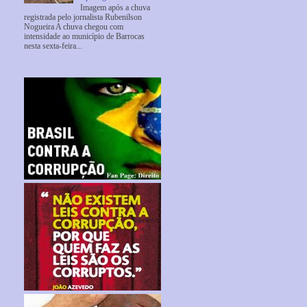
Imagem após a chuva
registrada pelo jornalista Rubenilson
Nogueira A chuva chegou com
intensidade ao município de Barrocas
nesta sexta-feira...