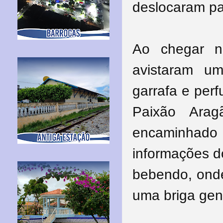
deslocaram par
Ao chegar n
avistaram u
garrafa e per
Paixão Ara
encaminhado
informações d
bebendo, ond
uma briga gen