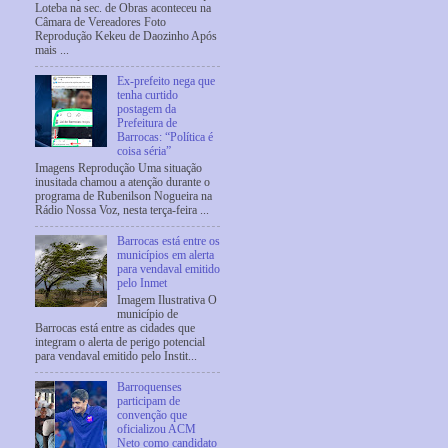
Loteba na sec. de Obras aconteceu na
Câmara de Vereadores Foto
Reprodução Kekeu de Daozinho Após
mais ...
Ex-prefeito nega que
tenha curtido
postagem da
Prefeitura de
Barrocas: “Política é
coisa séria”
Imagens Reprodução Uma situação
inusitada chamou a atenção durante o
programa de Rubenilson Nogueira na
Rádio Nossa Voz, nesta terça-feira ...
Barrocas está entre os
municípios em alerta
para vendaval emitido
pelo Inmet
Imagem Ilustrativa O
município de
Barrocas está entre as cidades que
integram o alerta de perigo potencial
para vendaval emitido pelo Instit...
Barroquenses
participam de
convenção que
oficializou ACM
Neto como candidato