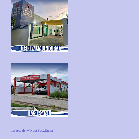
Tweets de @NossaVozBahia