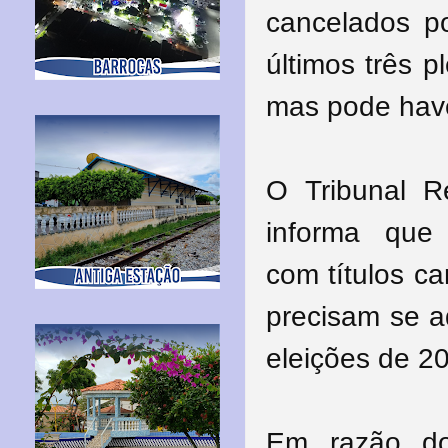
cancelados p
últimos três p
mas pode have
O Tribunal R
informa que
com
títulos
ca
precisam se a
eleições de 2
Em razão do 