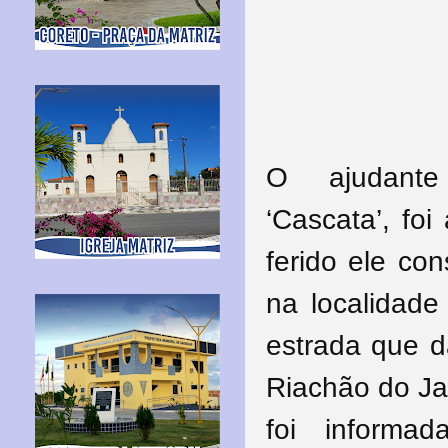
O ajudante
‘Cascata’, fo
ferido ele con
na localidad
estrada que d
Riachão do Jac
foi inform