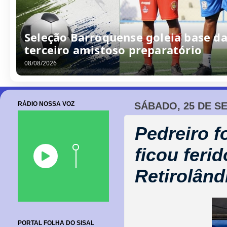
Seleção Barroquense goleia base da
terceiro amistoso preparatório
08/08/2026
RÁDIO NOSSA VOZ
SÁBADO, 25 DE S
Pedreiro f
ficou feri
Retirolând
PORTAL FOLHA DO SISAL