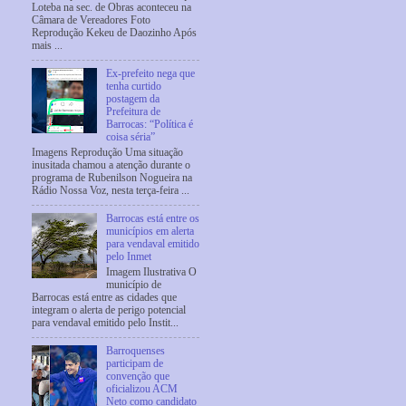
Loteba na sec. de Obras aconteceu na
Câmara de Vereadores Foto
Reprodução Kekeu de Daozinho Após
mais ...
Ex-prefeito nega que
tenha curtido
postagem da
Prefeitura de
Barrocas: “Política é
coisa séria”
Imagens Reprodução Uma situação
inusitada chamou a atenção durante o
programa de Rubenilson Nogueira na
Rádio Nossa Voz, nesta terça-feira ...
Barrocas está entre os
municípios em alerta
para vendaval emitido
pelo Inmet
Imagem Ilustrativa O
município de
Barrocas está entre as cidades que
integram o alerta de perigo potencial
para vendaval emitido pelo Instit...
Barroquenses
participam de
convenção que
oficializou ACM
Neto como candidato