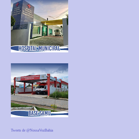
Tweets de @NossaVozBahia