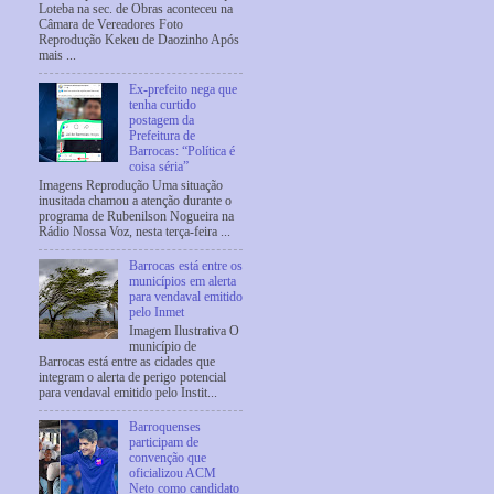
Loteba na sec. de Obras aconteceu na
Câmara de Vereadores Foto
Reprodução Kekeu de Daozinho Após
mais ...
Ex-prefeito nega que
tenha curtido
postagem da
Prefeitura de
Barrocas: “Política é
coisa séria”
Imagens Reprodução Uma situação
inusitada chamou a atenção durante o
programa de Rubenilson Nogueira na
Rádio Nossa Voz, nesta terça-feira ...
Barrocas está entre os
municípios em alerta
para vendaval emitido
pelo Inmet
Imagem Ilustrativa O
município de
Barrocas está entre as cidades que
integram o alerta de perigo potencial
para vendaval emitido pelo Instit...
Barroquenses
participam de
convenção que
oficializou ACM
Neto como candidato