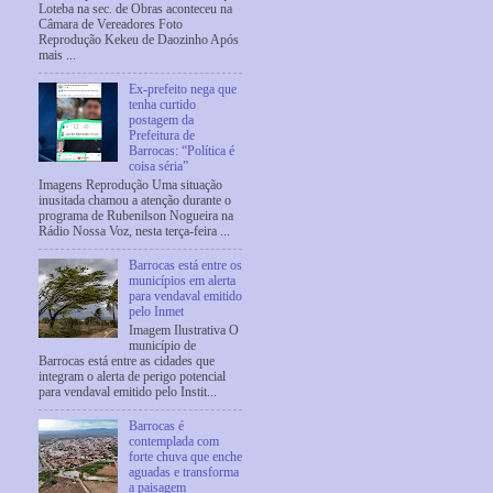
Loteba na sec. de Obras aconteceu na
Câmara de Vereadores Foto
Reprodução Kekeu de Daozinho Após
mais ...
Ex-prefeito nega que
tenha curtido
postagem da
Prefeitura de
Barrocas: “Política é
coisa séria”
Imagens Reprodução Uma situação
inusitada chamou a atenção durante o
programa de Rubenilson Nogueira na
Rádio Nossa Voz, nesta terça-feira ...
Barrocas está entre os
municípios em alerta
para vendaval emitido
pelo Inmet
Imagem Ilustrativa O
município de
Barrocas está entre as cidades que
integram o alerta de perigo potencial
para vendaval emitido pelo Instit...
Barrocas é
contemplada com
forte chuva que enche
aguadas e transforma
a paisagem