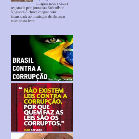
Imagem após a chuva
registrada pelo jornalista Rubenilson
Nogueira A chuva chegou com
intensidade ao município de Barrocas
nesta sexta-feira...