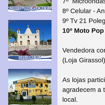
7º Microondas
8º Celular - A
9º Tv 21 Poleg
10º Moto Pop 
Vendedora con
(Loja Girassol
As lojas parti
agradecem a 
local.