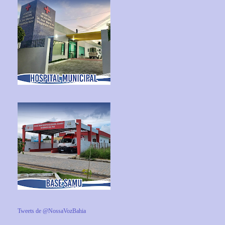
Tweets de @NossaVozBahia