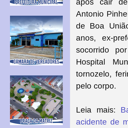
após cair d
Antonio Pinhe
de Boa União
anos, ex-pre
socorrido p
Hospital Mu
tornozelo, fe
pelo corpo.
Leia mais:
B
acidente de m