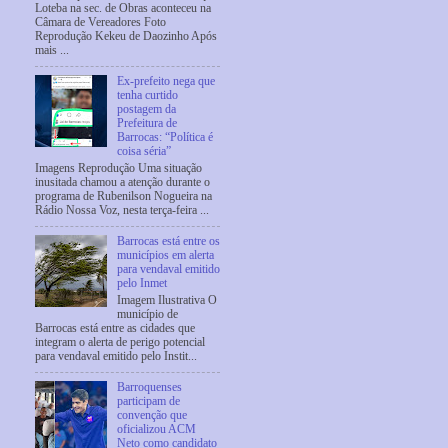
Loteba na sec. de Obras aconteceu na
Câmara de Vereadores Foto
Reprodução Kekeu de Daozinho Após
mais ...
Ex-prefeito nega que
tenha curtido
postagem da
Prefeitura de
Barrocas: “Política é
coisa séria”
Imagens Reprodução Uma situação
inusitada chamou a atenção durante o
programa de Rubenilson Nogueira na
Rádio Nossa Voz, nesta terça-feira ...
Barrocas está entre os
municípios em alerta
para vendaval emitido
pelo Inmet
Imagem Ilustrativa O
município de
Barrocas está entre as cidades que
integram o alerta de perigo potencial
para vendaval emitido pelo Instit...
Barroquenses
participam de
convenção que
oficializou ACM
Neto como candidato