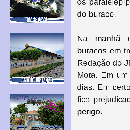
os paralelepí
do buraco.
Na manhã des
buracos em t
Redação do JN
Mota. Em um d
dias. Em certo
fica prejudic
perigo.