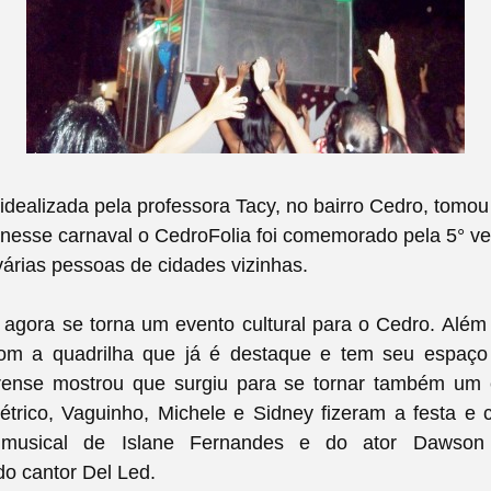
 idealizada pela professora Tacy, no bairro Cedro, tomo
 nesse carnaval o CedroFolia foi comemorado pela 5° v
árias pessoas de cidades vizinhas.
agora se torna um evento cultural para o Cedro. Além 
m a quadrilha que já é destaque e tem seu espaço
rense mostrou que surgiu para se tornar também um 
létrico, Vaguinho, Michele e Sidney fizeram a festa e
o musical de Islane Fernandes e do ator Dawso
o cantor Del Led.