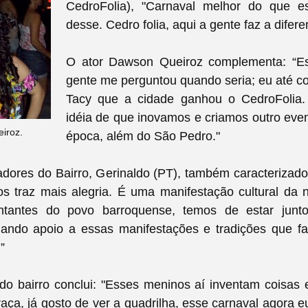
CedroFolia), "Carnaval melhor do que e
desse. Cedro folia, aqui a gente faz a difer
O ator Dawson Queiroz complementa: “Es
gente me perguntou quando seria; eu até c
Tacy que a cidade ganhou o CedroFolia.
idéia de que inovamos e criamos outro eve
iroz.
época, além do São Pedro."
dores do Bairro, Gerinaldo (PT), também caracterizado
os traz mais alegria. É uma manifestação cultural da 
ntantes do povo barroquense, temos de estar junto
dando apoio a essas manifestações e tradições que f
.”
o bairro conclui: "Esses meninos aí inventam coisas 
aça, já gosto de ver a quadrilha, esse carnaval agora eu