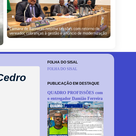
Câmara de Barrocas retoma sessões com retorno de
vereador, cobranças à gestão e anúncio de modernização
FOLHA DO SISAL
FOLHA DO SISAL
 Cedro
PUBLICAÇÃO EM DESTAQUE
QUADRO PROFISSÕES com
o entregador Damião Ferreira