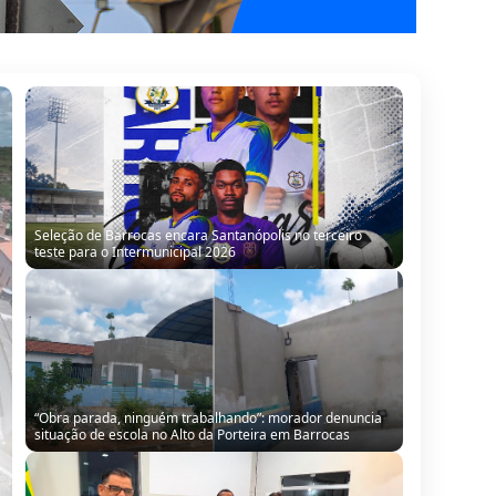
Seleção de Barrocas encara Santanópolis no terceiro
teste para o Intermunicipal 2026
“Obra parada, ninguém trabalhando”: morador denuncia
situação de escola no Alto da Porteira em Barrocas