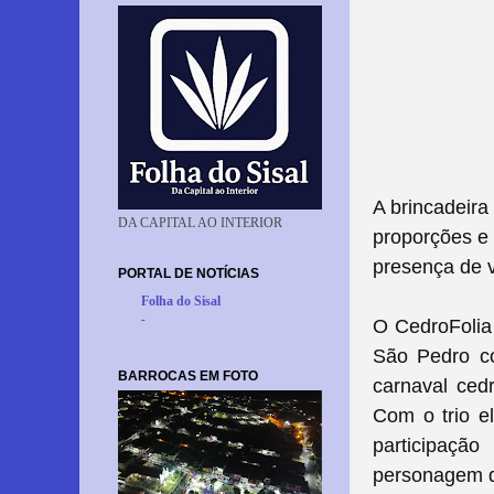
A brincadeira
DA CAPITAL AO INTERIOR
proporções e
presença de v
PORTAL DE NOTÍCIAS
Folha do Sisal
-
O CedroFolia 
São Pedro co
BARROCAS EM FOTO
carnaval ced
Com o trio e
participaçã
personagem d