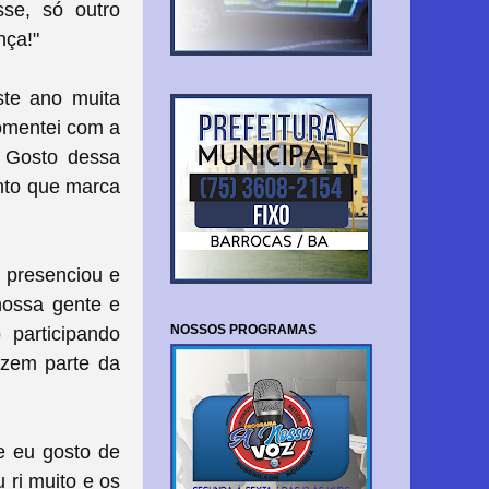
sse, só outro
ença!"
te ano muita
omentei com a
 Gosto dessa
nto que marca
 presenciou e
nossa gente e
NOSSOS PROGRAMAS
 participando
azem parte da
e eu gosto de
 ri muito e os