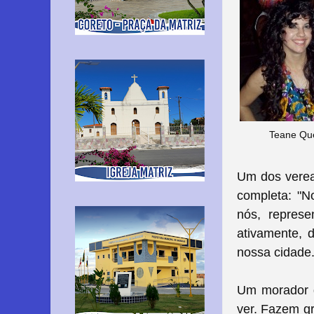
Teane Que
Um dos verea
completa: "N
nós, represe
ativamente, 
nossa cidade
Um morador d
ver. Fazem gr