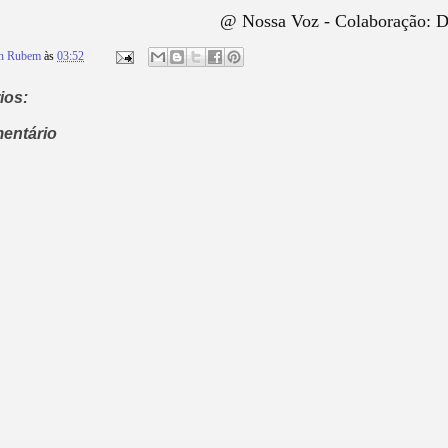
@ Nossa Voz - Colaboração: 
on Rubem
às
03:52
ios:
entário