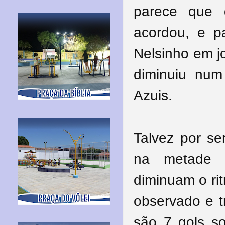
parece que 
acordou, e pa
Nelsinho em j
diminuiu num
Azuis.
Talvez por se
na metade 
diminuam o ri
observado e t
são 7 gols s