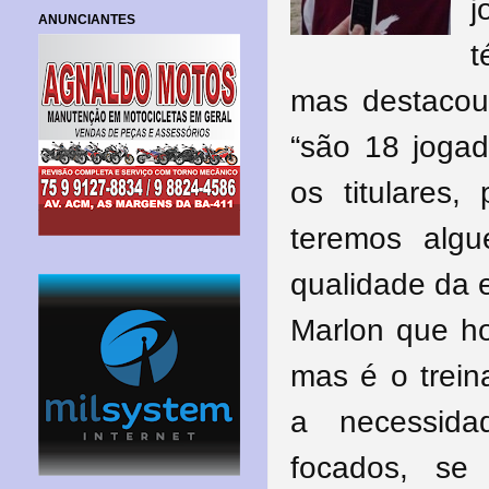
j
ANUNCIANTES
t
mas destacou 
“são 18 jogado
os titulares,
teremos alg
qualidade da 
Marlon que ho
mas é o trein
a necessida
focados, se