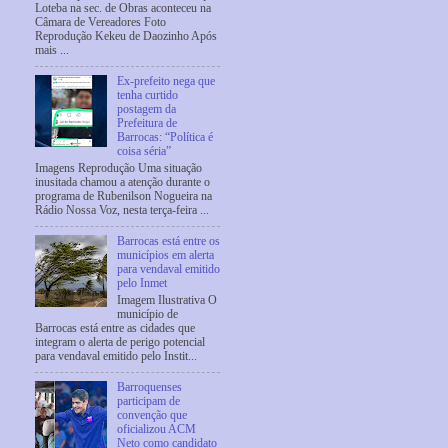
Loteba na sec. de Obras aconteceu na
Câmara de Vereadores Foto
Reprodução Kekeu de Daozinho Após
mais ...
Ex-prefeito nega que
tenha curtido
postagem da
Prefeitura de
Barrocas: “Política é
coisa séria”
Imagens Reprodução Uma situação
inusitada chamou a atenção durante o
programa de Rubenilson Nogueira na
Rádio Nossa Voz, nesta terça-feira ...
Barrocas está entre os
municípios em alerta
para vendaval emitido
pelo Inmet
Imagem Ilustrativa O
município de
Barrocas está entre as cidades que
integram o alerta de perigo potencial
para vendaval emitido pelo Instit...
Barroquenses
participam de
convenção que
oficializou ACM
Neto como candidato