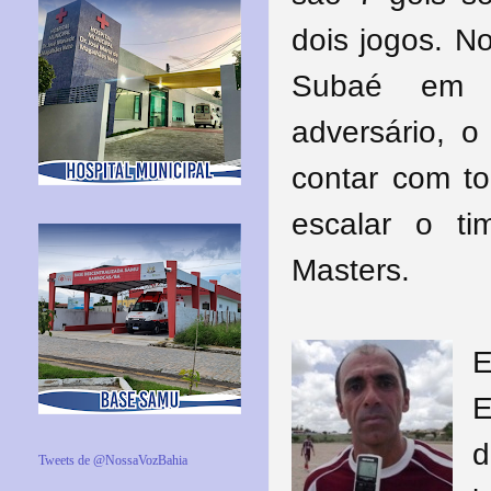
dois jogos. N
Subaé em Se
adversário, o
contar com t
escalar o ti
Masters.
E
d
Tweets de @NossaVozBahia