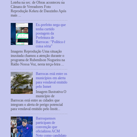
Loteba na sec. de Obras aconteceu na
Câmara de Vereadores Foto
Reprodução Kekeu de Daozinho Após
mais ...
Ex-prefeito nega que
tenha curtido
postagem da
Prefeitura de
Barrocas: “Política é
coisa séria”
Imagens Reprodução Uma situação
inusitada chamou a atenção durante o
programa de Rubenilson Nogueira na
Rádio Nossa Voz, nesta terça-feira ...
Barrocas está entre os
municípios em alerta
para vendaval emitido
pelo Inmet
Imagem Ilustrativa O
município de
Barrocas está entre as cidades que
integram o alerta de perigo potencial
para vendaval emitido pelo Instit...
Barroquenses
participam de
convenção que
oficializou ACM
Neto como candidato