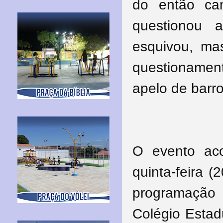
do então ca
questionou 
esquivou, m
questionament
apelo de bar
O evento aco
quinta-feira 
programação
Colégio Estadu