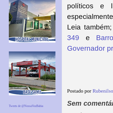
políticos e
especialmente
Leia também
349
e
Barr
Governador pre
Postado por
Rubenils
Sem comentár
Tweets de @NossaVozBahia