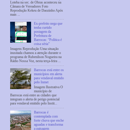
Loteba na sec. de Obras aconteceu na
Câmara de Vereadores Foto
Reprodução Kekeu de Daozinho Após
mais ...
Ex-prefeito nega que
tenha curtido
postagem da
Prefeitura de
Barrocas: “Política é
coisa séria”
Imagens Reprodução Uma situação
inusitada chamou a atenção durante o
programa de Rubenilson Nogueira na
Rádio Nossa Voz, nesta terça-feira ...
Barrocas está entre os
municípios em alerta
para vendaval emitido
pelo Inmet
Imagem Ilustrativa O
município de
Barrocas está entre as cidades que
integram o alerta de perigo potencial
para vendaval emitido pelo Instit...
Barrocas é
contemplada com
forte chuva que enche
aguadas e transforma
a paisagem