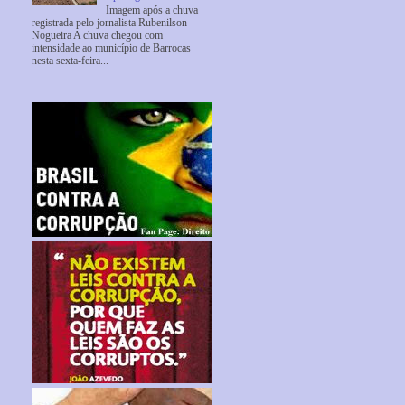
Imagem após a chuva
registrada pelo jornalista Rubenilson
Nogueira A chuva chegou com
intensidade ao município de Barrocas
nesta sexta-feira...