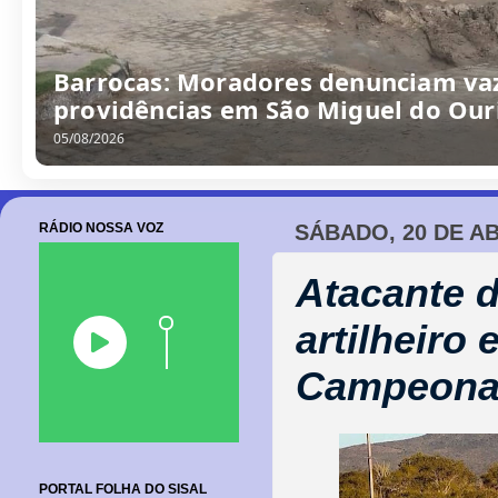
/
0
8
/
2
0
2
6
RÁDIO NOSSA VOZ
SÁBADO, 20 DE AB
Atacante d
artilheiro
Campeonat
PORTAL FOLHA DO SISAL