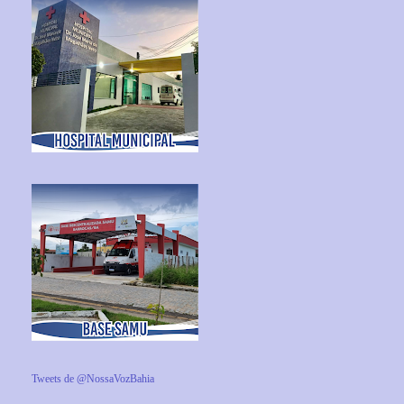
Tweets de @NossaVozBahia