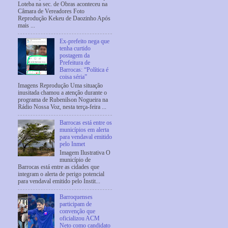
Loteba na sec. de Obras aconteceu na
Câmara de Vereadores Foto
Reprodução Kekeu de Daozinho Após
mais ...
Ex-prefeito nega que
tenha curtido
postagem da
Prefeitura de
Barrocas: “Política é
coisa séria”
Imagens Reprodução Uma situação
inusitada chamou a atenção durante o
programa de Rubenilson Nogueira na
Rádio Nossa Voz, nesta terça-feira ...
Barrocas está entre os
municípios em alerta
para vendaval emitido
pelo Inmet
Imagem Ilustrativa O
município de
Barrocas está entre as cidades que
integram o alerta de perigo potencial
para vendaval emitido pelo Instit...
Barroquenses
participam de
convenção que
oficializou ACM
Neto como candidato