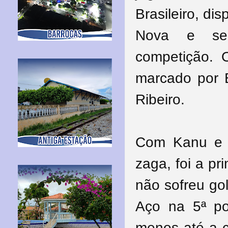
Brasileiro, di
Nova e se
competição. O
marcado por E
Ribeiro.
Com Kanu e G
zaga, foi a p
não sofreu go
Aço na 5ª pos
menos até a c