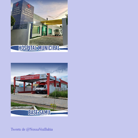
Tweets de @NossaVozBahia