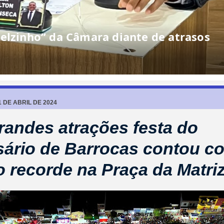
o defende gestão de Almir, mas
os aqui para cobrir erro de ninguém”
 DE ABRIL DE 2024
andes atrações festa do
sário de Barrocas contou c
o recorde na Praça da Matri