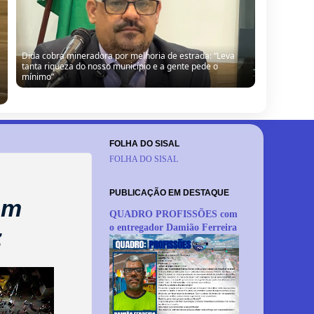
Vereador sugere fim do “pastelzinho” da Câmara diante
de atrasos de pagamentos em Barrocas
FOLHA DO SISAL
FOLHA DO SISAL
PUBLICAÇÃO EM DESTAQUE
om
QUADRO PROFISSÕES com
o entregador Damião Ferreira
z