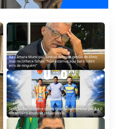
Seleção Barroquense goleia base da Juazeirense por 8 a 0
em terceiro amistoso preparatório
Dida cobra mineradora por melhoria de estrada: “Leva
tanta riqueza do nosso município e a gente pede o
mínimo”