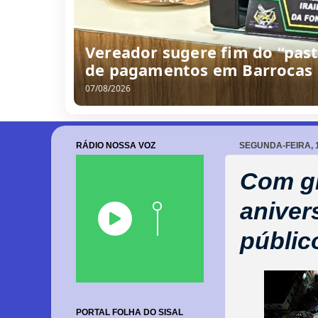
Na Câmara Municipal, Sinési
reconhece falhas: “Não estam
07/08/2026
RÁDIO NOSSA VOZ
SEGUNDA-FEIRA, 1
Com gr
aniver
públic
PORTAL FOLHA DO SISAL