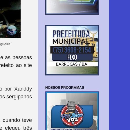
ogueira
ue as pessoas
feito ao site
NOSSOS PROGRAMAS
do por Xanddy
ãos sergipanos
, quando teve
e elegeu três