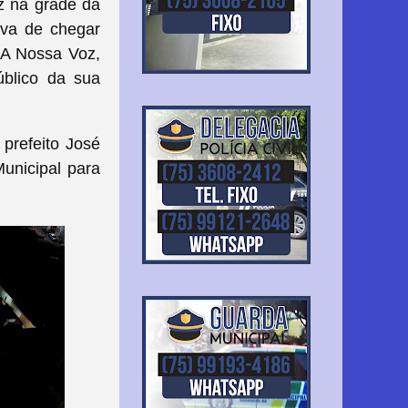
z na grade da
ava de chegar
l A Nossa Voz,
úblico da sua
 prefeito José
Municipal para