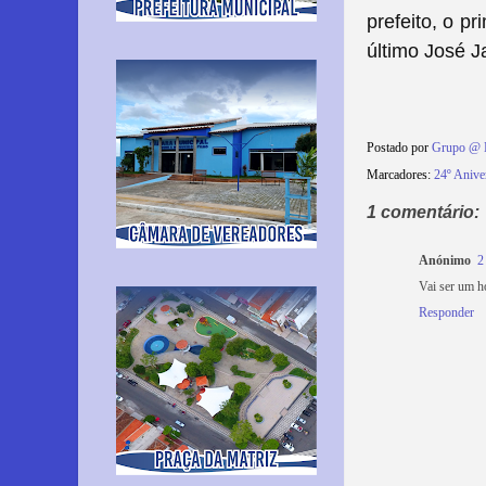
prefeito, o p
último José J
Postado por
Grupo @ 
Marcadores:
24º Anive
1 comentário:
Anónimo
2
Vai ser um ho
Responder