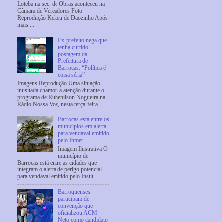
Loteba na sec. de Obras aconteceu na
Câmara de Vereadores Foto
Reprodução Kekeu de Daozinho Após
mais ...
Ex-prefeito nega que
tenha curtido
postagem da
Prefeitura de
Barrocas: “Política é
coisa séria”
Imagens Reprodução Uma situação
inusitada chamou a atenção durante o
programa de Rubenilson Nogueira na
Rádio Nossa Voz, nesta terça-feira ...
Barrocas está entre os
municípios em alerta
para vendaval emitido
pelo Inmet
Imagem Ilustrativa O
município de
Barrocas está entre as cidades que
integram o alerta de perigo potencial
para vendaval emitido pelo Instit...
Barroquenses
participam de
convenção que
oficializou ACM
Neto como candidato