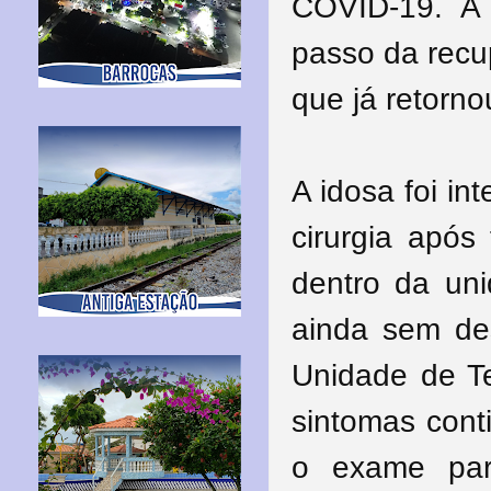
COVID-19. A
passo da recu
que já retorno
A idosa foi in
cirurgia após
dentro da uni
ainda sem des
Unidade de Te
sintomas cont
o exame par