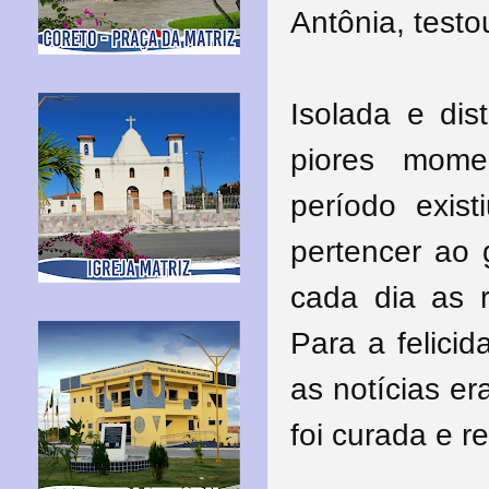
Antônia,
testo
I
solada e dis
piores mome
período exis
pertencer ao 
cada dia as 
Para a felici
as notícias e
foi curada e 