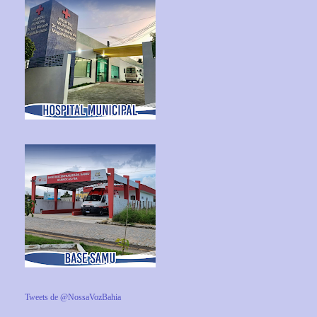
Tweets de @NossaVozBahia