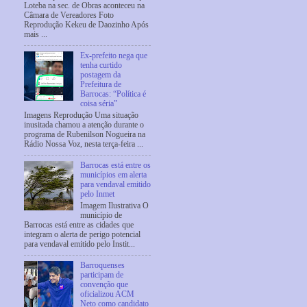
Loteba na sec. de Obras aconteceu na
Câmara de Vereadores Foto
Reprodução Kekeu de Daozinho Após
mais ...
Ex-prefeito nega que
tenha curtido
postagem da
Prefeitura de
Barrocas: “Política é
coisa séria”
Imagens Reprodução Uma situação
inusitada chamou a atenção durante o
programa de Rubenilson Nogueira na
Rádio Nossa Voz, nesta terça-feira ...
Barrocas está entre os
municípios em alerta
para vendaval emitido
pelo Inmet
Imagem Ilustrativa O
município de
Barrocas está entre as cidades que
integram o alerta de perigo potencial
para vendaval emitido pelo Instit...
Barroquenses
participam de
convenção que
oficializou ACM
Neto como candidato