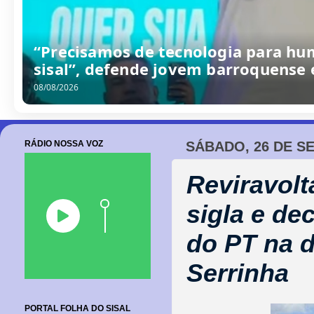
/
0
8
/
2
0
2
6
RÁDIO NOSSA VOZ
SÁBADO, 26 DE S
Reviravolt
sigla e de
do PT na d
Serrinha
PORTAL FOLHA DO SISAL