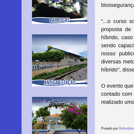
biosseguranç
"...o curso 
proposta de 
híbrido, cas
sendo capaci
nosso public
diversas met
híbrido", dis
O evento que 
contado com 
realizado um
Postado por
Rubenilso