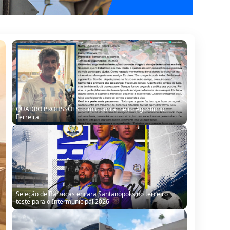
Seleção de Barrocas encara Santanópolis no terceiro
teste para o Intermunicipal 2026
“Obra parada, ninguém trabalhando”: morador denuncia
situação de escola no Alto da Porteira em Barrocas