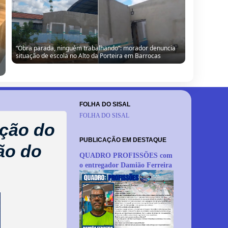
Câmara de Barrocas retoma sessões com retorno de
vereador, cobranças à gestão e anúncio de modernização
FOLHA DO SISAL
FOLHA DO SISAL
ição do
PUBLICAÇÃO EM DESTAQUE
ão do
QUADRO PROFISSÕES com
o entregador Damião Ferreira