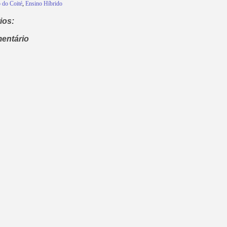
 do Coité
,
Ensino Híbrido
ios:
entário