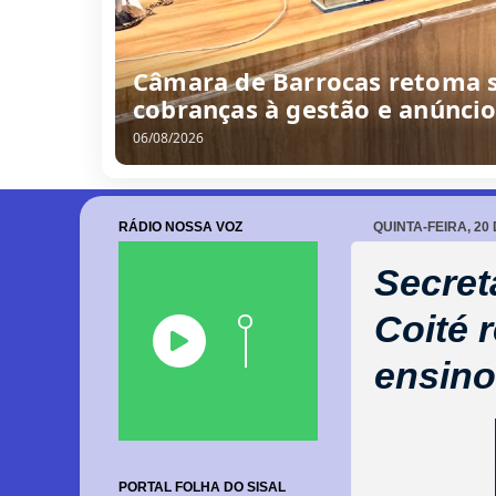
/
0
8
/
2
0
2
6
RÁDIO NOSSA VOZ
QUINTA-FEIRA, 20
Secret
Coité 
ensino
PORTAL FOLHA DO SISAL