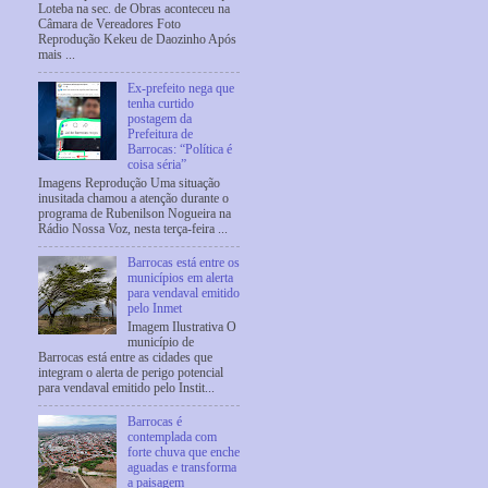
Loteba na sec. de Obras aconteceu na
Câmara de Vereadores Foto
Reprodução Kekeu de Daozinho Após
mais ...
Ex-prefeito nega que
tenha curtido
postagem da
Prefeitura de
Barrocas: “Política é
coisa séria”
Imagens Reprodução Uma situação
inusitada chamou a atenção durante o
programa de Rubenilson Nogueira na
Rádio Nossa Voz, nesta terça-feira ...
Barrocas está entre os
municípios em alerta
para vendaval emitido
pelo Inmet
Imagem Ilustrativa O
município de
Barrocas está entre as cidades que
integram o alerta de perigo potencial
para vendaval emitido pelo Instit...
Barrocas é
contemplada com
forte chuva que enche
aguadas e transforma
a paisagem