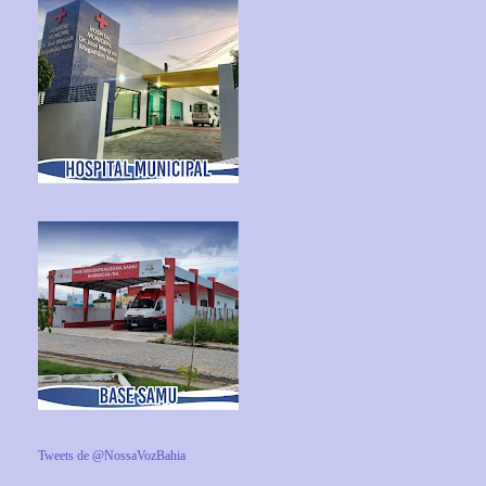
Tweets de @NossaVozBahia