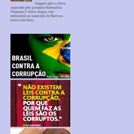
Imagem após a chuva
registrada pelo jornalista Rubenilson
Nogueira A chuva chegou com
intensidade ao município de Barrocas
nesta sexta-feira...