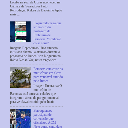
Loteba na sec. de Obras aconteceu na
Câmara de Vereadores Foto
Reprodução Kekeu de Daozinho Após
mais ...
Ex-prefeito nega que
tenha curtido
postagem da
Prefeitura de
Barrocas: “Política é
coisa séria”
Imagens Reprodução Uma situação
inusitada chamou a atenção durante o
programa de Rubenilson Nogueira na
Rádio Nossa Voz, nesta terça-feira ...
Barrocas está entre os
municípios em alerta
para vendaval emitido
pelo Inmet
Imagem Ilustrativa O
município de
Barrocas está entre as cidades que
integram o alerta de perigo potencial
para vendaval emitido pelo Instit...
Barroquenses
participam de
convenção que
oficializou ACM
Neto como candidato