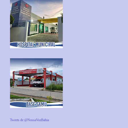
Tweets de @NossaVozBahia