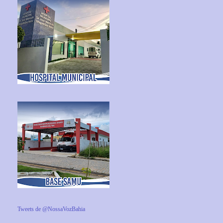
Tweets de @NossaVozBahia