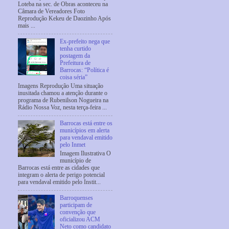
Loteba na sec. de Obras aconteceu na
Câmara de Vereadores Foto
Reprodução Kekeu de Daozinho Após
mais ...
Ex-prefeito nega que
tenha curtido
postagem da
Prefeitura de
Barrocas: “Política é
coisa séria”
Imagens Reprodução Uma situação
inusitada chamou a atenção durante o
programa de Rubenilson Nogueira na
Rádio Nossa Voz, nesta terça-feira ...
Barrocas está entre os
municípios em alerta
para vendaval emitido
pelo Inmet
Imagem Ilustrativa O
município de
Barrocas está entre as cidades que
integram o alerta de perigo potencial
para vendaval emitido pelo Instit...
Barroquenses
participam de
convenção que
oficializou ACM
Neto como candidato