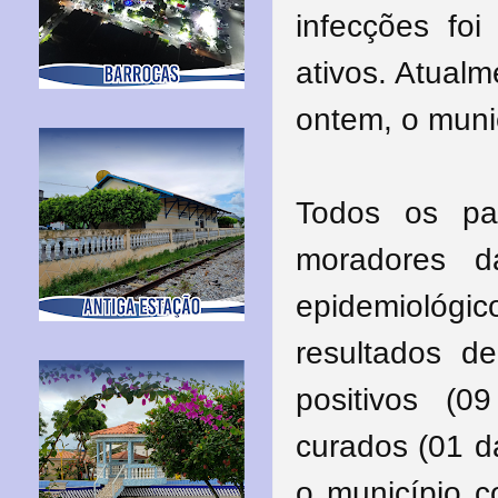
infecções foi
ativos. Atual
ontem, o muni
Todos os pac
moradores 
epidemiológ
resultados d
positivos (
curados (01 d
o município 