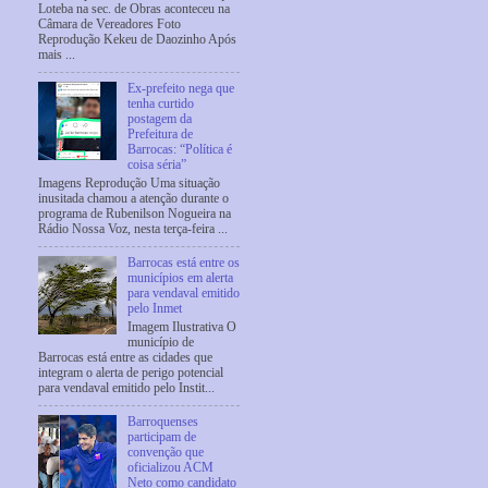
Loteba na sec. de Obras aconteceu na
Câmara de Vereadores Foto
Reprodução Kekeu de Daozinho Após
mais ...
Ex-prefeito nega que
tenha curtido
postagem da
Prefeitura de
Barrocas: “Política é
coisa séria”
Imagens Reprodução Uma situação
inusitada chamou a atenção durante o
programa de Rubenilson Nogueira na
Rádio Nossa Voz, nesta terça-feira ...
Barrocas está entre os
municípios em alerta
para vendaval emitido
pelo Inmet
Imagem Ilustrativa O
município de
Barrocas está entre as cidades que
integram o alerta de perigo potencial
para vendaval emitido pelo Instit...
Barroquenses
participam de
convenção que
oficializou ACM
Neto como candidato