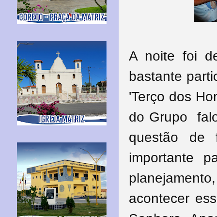
A noite foi d
bastante parti
'Terço dos H
do Grupo
falo
questão de 
importante p
planejamento,
acontecer ess