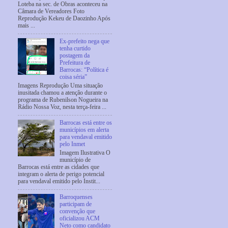
Loteba na sec. de Obras aconteceu na
Câmara de Vereadores Foto
Reprodução Kekeu de Daozinho Após
mais ...
Ex-prefeito nega que
tenha curtido
postagem da
Prefeitura de
Barrocas: “Política é
coisa séria”
Imagens Reprodução Uma situação
inusitada chamou a atenção durante o
programa de Rubenilson Nogueira na
Rádio Nossa Voz, nesta terça-feira ...
Barrocas está entre os
municípios em alerta
para vendaval emitido
pelo Inmet
Imagem Ilustrativa O
município de
Barrocas está entre as cidades que
integram o alerta de perigo potencial
para vendaval emitido pelo Instit...
Barroquenses
participam de
convenção que
oficializou ACM
Neto como candidato