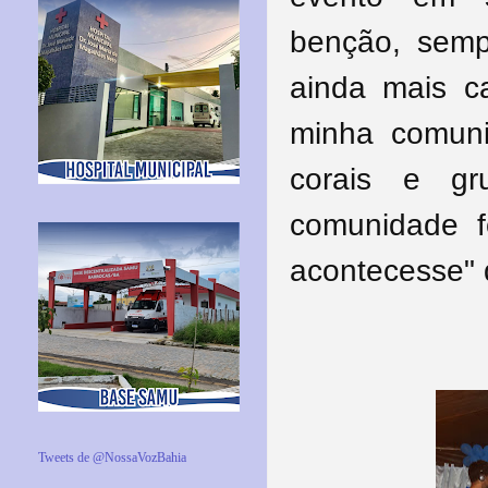
benção, semp
ainda mais 
minha comun
corais e gru
comunidade f
acontecesse"
Tweets de @NossaVozBahia