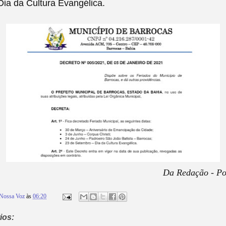
ia da Cultura Evangélica.
Da Redação - Po
Nossa Voz
às
06:20
ios: