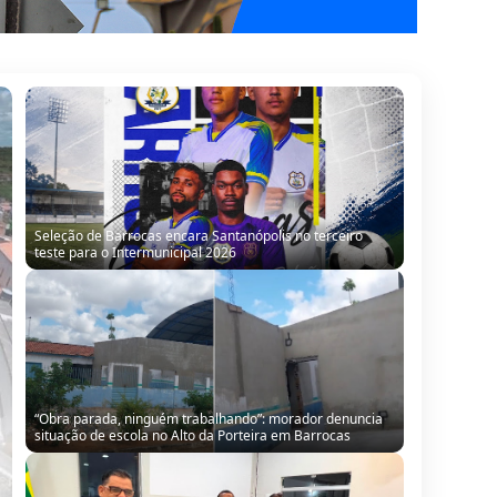
Seleção de Barrocas encara Santanópolis no terceiro
teste para o Intermunicipal 2026
“Obra parada, ninguém trabalhando”: morador denuncia
situação de escola no Alto da Porteira em Barrocas