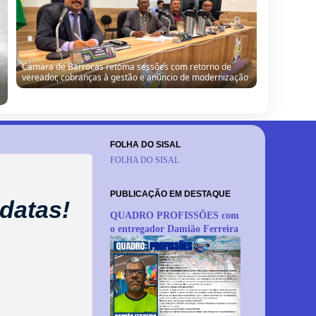
Câmara de Barrocas retoma sessões com retorno de
vereador, cobranças à gestão e anúncio de modernização
FOLHA DO SISAL
FOLHA DO SISAL
PUBLICAÇÃO EM DESTAQUE
datas!
QUADRO PROFISSÕES com
o entregador Damião Ferreira