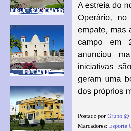
A estreia do n
Operário, no
empate, mas a
campo em 2
anunciou mar
iniciativas 
geram uma bo
dos próprios m
Postado por
Grupo @ 
Marcadores:
Esporte 