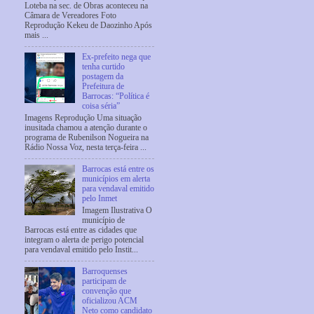
Loteba na sec. de Obras aconteceu na
Câmara de Vereadores Foto
Reprodução Kekeu de Daozinho Após
mais ...
Ex-prefeito nega que
tenha curtido
postagem da
Prefeitura de
Barrocas: “Política é
coisa séria”
Imagens Reprodução Uma situação
inusitada chamou a atenção durante o
programa de Rubenilson Nogueira na
Rádio Nossa Voz, nesta terça-feira ...
Barrocas está entre os
municípios em alerta
para vendaval emitido
pelo Inmet
Imagem Ilustrativa O
município de
Barrocas está entre as cidades que
integram o alerta de perigo potencial
para vendaval emitido pelo Instit...
Barroquenses
participam de
convenção que
oficializou ACM
Neto como candidato