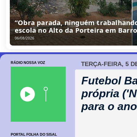
/
0
8
/
2
0
2
6
RÁDIO NOSSA VOZ
TERÇA-FEIRA, 5 D
Futebol Ba
própria ('
para o ano
PORTAL FOLHA DO SISAL