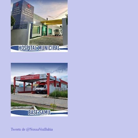
Tweets de @NossaVozBahia