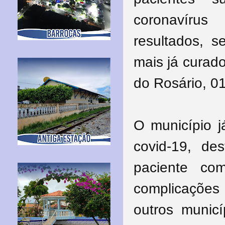
coronavíru
resultados, 
mais já curad
do Rosário, 0
O município j
covid-19, de
paciente co
complicaçõe
outros munic