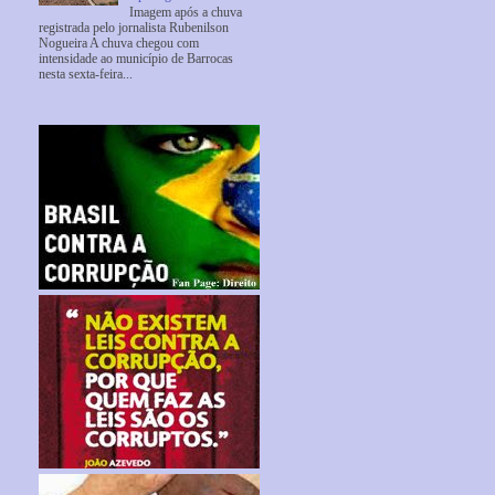
Imagem após a chuva
registrada pelo jornalista Rubenilson
Nogueira A chuva chegou com
intensidade ao município de Barrocas
nesta sexta-feira...