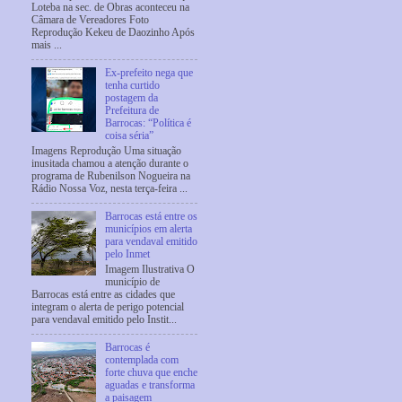
Loteba na sec. de Obras aconteceu na
Câmara de Vereadores Foto
Reprodução Kekeu de Daozinho Após
mais ...
Ex-prefeito nega que
tenha curtido
postagem da
Prefeitura de
Barrocas: “Política é
coisa séria”
Imagens Reprodução Uma situação
inusitada chamou a atenção durante o
programa de Rubenilson Nogueira na
Rádio Nossa Voz, nesta terça-feira ...
Barrocas está entre os
municípios em alerta
para vendaval emitido
pelo Inmet
Imagem Ilustrativa O
município de
Barrocas está entre as cidades que
integram o alerta de perigo potencial
para vendaval emitido pelo Instit...
Barrocas é
contemplada com
forte chuva que enche
aguadas e transforma
a paisagem