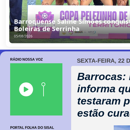
/
0
8
/
2
0
2
6
RÁDIO NOSSA VOZ
SEXTA-FEIRA, 22 
Barrocas:
informa qu
testaram p
estão cur
PORTAL FOLHA DO SISAL