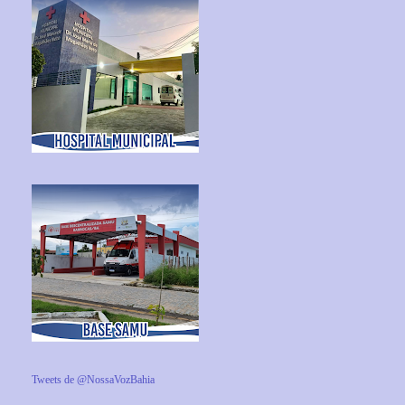
Tweets de @NossaVozBahia