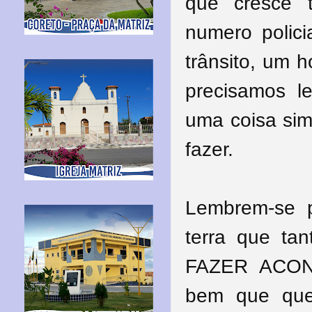
que cresce 
numero polici
trânsito, um h
precisamos l
uma coisa sim
fazer.
Lembrem-se 
terra que t
FAZER ACON
bem que que