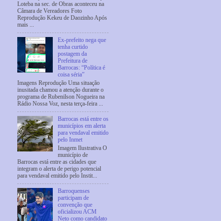
Loteba na sec. de Obras aconteceu na
Câmara de Vereadores Foto
Reprodução Kekeu de Daozinho Após
mais ...
Ex-prefeito nega que
tenha curtido
postagem da
Prefeitura de
Barrocas: “Política é
coisa séria”
Imagens Reprodução Uma situação
inusitada chamou a atenção durante o
programa de Rubenilson Nogueira na
Rádio Nossa Voz, nesta terça-feira ...
Barrocas está entre os
municípios em alerta
para vendaval emitido
pelo Inmet
Imagem Ilustrativa O
município de
Barrocas está entre as cidades que
integram o alerta de perigo potencial
para vendaval emitido pelo Instit...
Barroquenses
participam de
convenção que
oficializou ACM
Neto como candidato