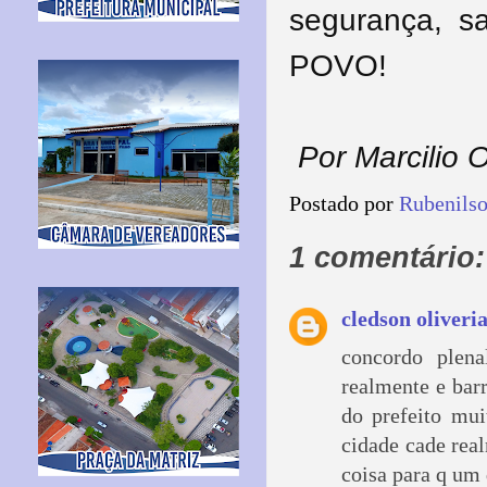
segurança, s
POVO!
Por Marcilio 
Postado por
Rubenils
1 comentário:
cledson oliveri
concordo plen
realmente e bar
do prefeito mu
cidade cade rea
coisa para q um 