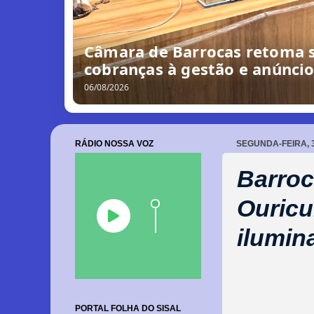
Dida cobra mineradora por me
do nosso município e a gent
07/08/2026
RÁDIO NOSSA VOZ
SEGUNDA-FEIRA, 3
Barroc
Ouricu
ilumin
PORTAL FOLHA DO SISAL