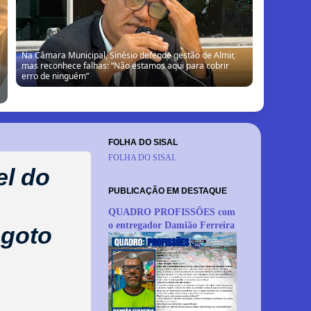
Câmara de Barrocas retoma sessões com retorno de
vereador, cobranças à gestão e anúncio de modernização
FOLHA DO SISAL
FOLHA DO SISAL
el do
PUBLICAÇÃO EM DESTAQUE
a
QUADRO PROFISSÕES com
o entregador Damião Ferreira
sgoto