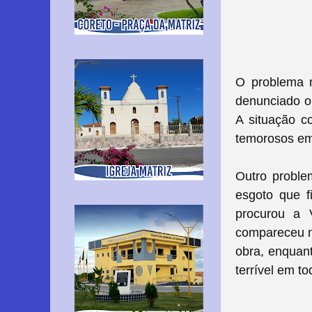
O problema n
denunciado o
A situação c
temorosos em 
Outro probl
esgoto que f
procurou a 
compareceu n
obra, enquan
terrível em to