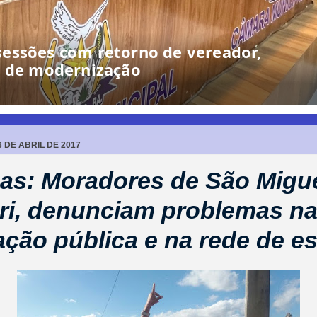
lhoria de estrada: “Leva tanta riqueza
e pede o mínimo”
 DE ABRIL DE 2017
as: Moradores de São Migu
ri, denunciam problemas n
ação pública e na rede de e