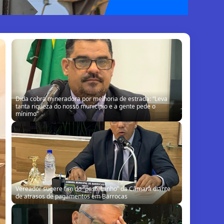
Vereador sugere fim do “pastelzinho” da Câmara diante
de atrasos de pagamentos em Barrocas
Na Câmara Municipal, Sinésio defende gestão de Almir,
mas reconhece falhas: “Não estamos aqui para cobrir
erro de ninguém”