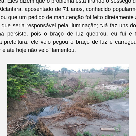
ea. Eles dizem que o problema esta tirando o sossego d
Alcântara, aposentado de 71 anos, conhecido popular
ou que um pedido de manutenção foi feito diretamente 
, que seria responsável pela iluminação; "Já faz uns 
a persiste, pois o braço de luz quebrou, eu fui e
a prefeitura, ele veio pegou o braço de luz e carreg
r e até hoje não veio" lamentou.