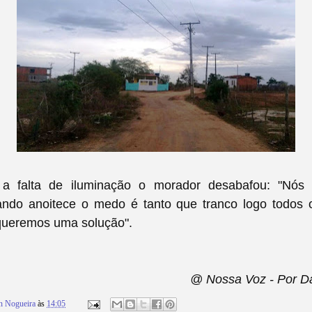
 a falta de iluminação o morador desabafou: "Nós
ando anoitece o medo é tanto que tranco logo todos 
queremos uma solução".
@ Nossa Voz - Por Da
n Nogueira
às
14:05