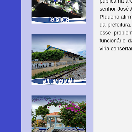
pública na ár
senhor José 
PIqueno afirm
da prefeitura
esse problem
funcionário d
viria conserta