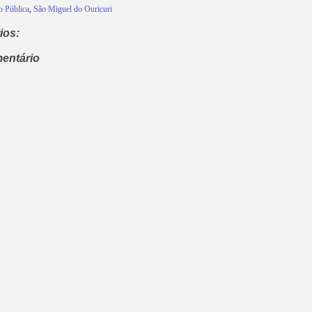
o Pública
,
São Miguel do Ouricuri
ios:
entário