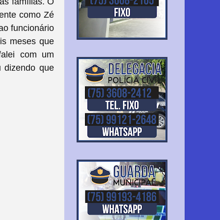
as famílias. O
mente como Zé
ao funcionário
dois meses que
 falei com um
ou dizendo que