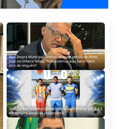
Na Câmara Municipal, Sinésio defende gestão de Almir,
mas reconhece falhas: “Não estamos aqui para cobrir
erro de ninguém”
Seleção Barroquense goleia base da Juazeirense por 8 a 0
em terceiro amistoso preparatório