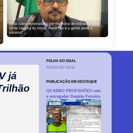
Dida cobra mineradora por melhoria de estrada: “Leva
tanta riqueza do nosso município e a gente pede o
mínimo”
FOLHA DO SISAL
FOLHA DO SISAL
V já
PUBLICAÇÃO EM DESTAQUE
Trilhão
QUADRO PROFISSÕES com
o entregador Damião Ferreira