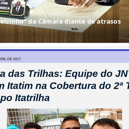
elzinho” da Câmara diante de atrasos
RIL DE 2017
a das Trilhas: Equipe do JN
m Itatim na Cobertura do 2ª 
po Itatrilha