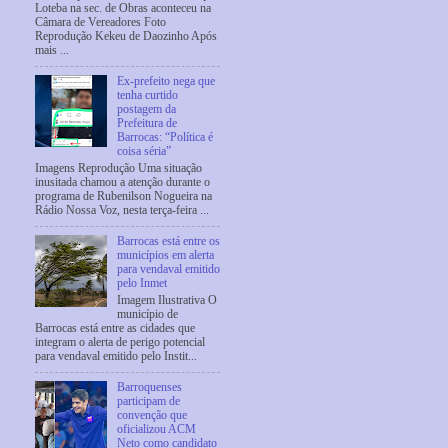
Loteba na sec. de Obras aconteceu na
Câmara de Vereadores Foto
Reprodução Kekeu de Daozinho Após
mais ...
Ex-prefeito nega que
tenha curtido
postagem da
Prefeitura de
Barrocas: “Política é
coisa séria”
Imagens Reprodução Uma situação
inusitada chamou a atenção durante o
programa de Rubenilson Nogueira na
Rádio Nossa Voz, nesta terça-feira ...
Barrocas está entre os
municípios em alerta
para vendaval emitido
pelo Inmet
Imagem Ilustrativa O
município de
Barrocas está entre as cidades que
integram o alerta de perigo potencial
para vendaval emitido pelo Instit...
Barroquenses
participam de
convenção que
oficializou ACM
Neto como candidato