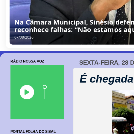
/
0
8
/
2
0
2
6
RÁDIO NOSSA VOZ
SEXTA-FEIRA, 28 
É chegada
PORTAL FOLHA DO SISAL