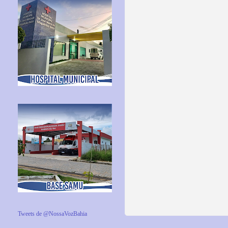
Tweets de @NossaVozBahia