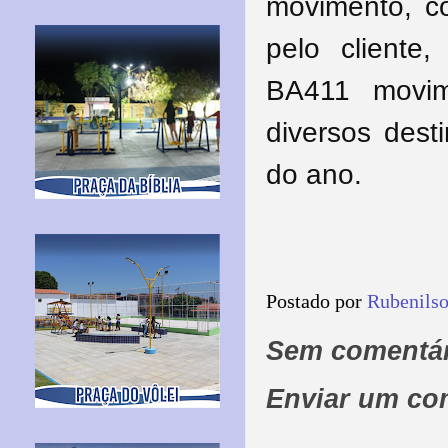
movimento, c
pelo client
BA411 movim
diversos dest
do ano.
Postado por
Rubenils
Sem comentár
Enviar um co