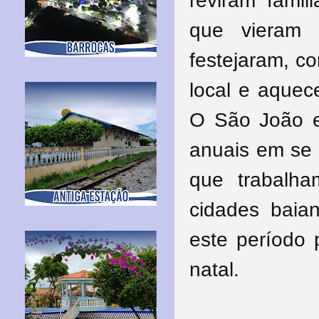
reviram famil
que vieram 
festejaram, c
local e aque
O São João e 
anuais em se 
que trabalh
cidades baia
este período 
natal.